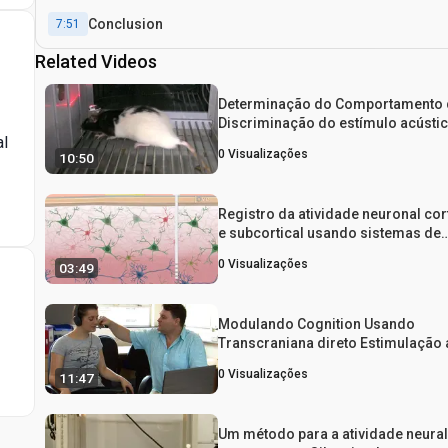
Conclusion
7:51
Related Videos
Determinação do Comportamento 
Discriminação do estímulo acústi
al
Par de estímulos auditivos e elétri
0
Visualizações
10:50
usando um condicionamento clás
e da freqüência cardíaca aborda
Registro da atividade neuronal cor
e subcortical usando sistemas de
eletrodos
0
Visualizações
03:49
Modulando Cognition Usando
Transcraniana direto Estimulação 
do cerebelo
0
Visualizações
11:47
Um método para a atividade neura