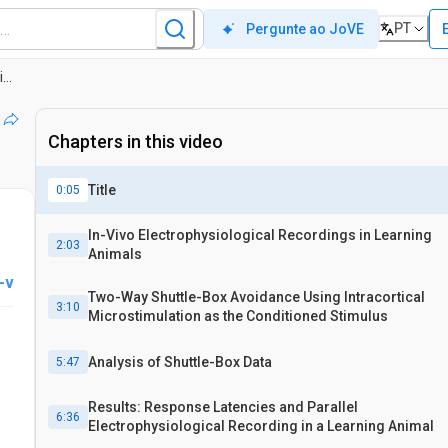
PT
Pergunte ao JoVE
Combinado Shuttle-Box Formação com eletrofisiológica Cortex Gravação e Estimulação como Ferramenta para o Estudo de Percepção e Aprendizagem
Chapters in this video
Title
0:05
In-Vivo Electrophysiological Recordings in Learning
2:03
Animals
-v
Two-Way Shuttle-Box Avoidance Using Intracortical
3:10
Microstimulation as the Conditioned Stimulus
Analysis of Shuttle-Box Data
5:47
Results: Response Latencies and Parallel
6:36
Electrophysiological Recording in a Learning Animal