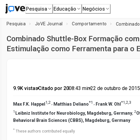
Pesquisa
Educação
Negócios
Pesquisa
JoVE Journal
Comportamento
Combinado Shuttle-Box Formação com e
Estimulação como Ferramenta para o 
9.9K vistas
•
Citado por 20
•
08:43
min
•
22 de outubro de 2015
1
,
2
*
1
*
1
,
2
,
3
,
,
Max F.K. Happel
Matthias Deliano
Frank W. Ohl
1
2
Leibniz Institute for Neurobiology, Magdeburg, Germany
,
O
Behavioral Brain Sciences (CBBS), Magdeburg, Germany
*
These authors contributed equally