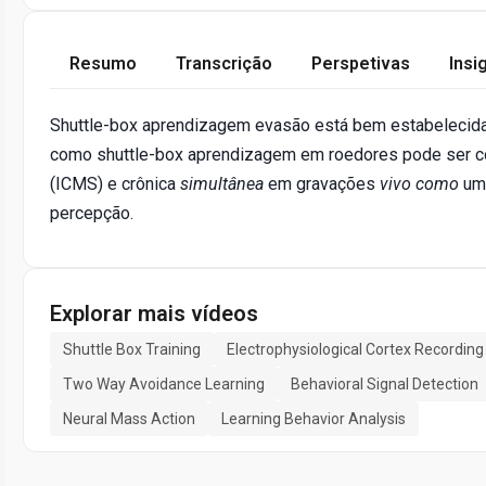
Resumo
Transcrição
Perspetivas
Insi
Shuttle-box aprendizagem evasão está bem estabelecida
como shuttle-box aprendizagem em roedores pode ser comb
(ICMS) e crônica
simultânea
em gravações
vivo como
uma
percepção.
Explorar mais vídeos
Shuttle Box Training
Electrophysiological Cortex Recording
Two Way Avoidance Learning
Behavioral Signal Detection
Neural Mass Action
Learning Behavior Analysis