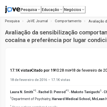
Pesquisa
Educação
Negócios
Pesquisa
JoVE Journal
Comportamento
Avaliação da sensibilização comportam
cocaína e preferência por lugar condi
17.1K vistas
•
Citado por 19
•
10:28
min
•
18 de fevereiro de 2
•
18 de fevereiro de 2016
17.1K vistas
*
1
*
1
1
,
,
,
Laura N. Smith
Rachel D. Penrod
Makoto Taniguchi
C
1
Department of Psychiatry,
Harvard Medical School, McLean H
*