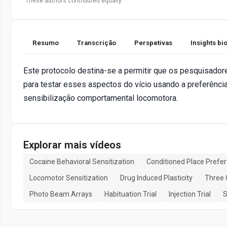
These authors contributed equally
Resumo
Transcrição
Perspetivas
Insights b
Este protocolo destina-se a permitir que os pesquisad
para testar esses aspectos do vício usando a preferênci
sensibilização comportamental locomotora.
Explorar mais vídeos
Cocaine Behavioral Sensitization
Conditioned Place Prefe
Locomotor Sensitization
Drug Induced Plasticity
Three
Photo Beam Arrays
Habituation Trial
Injection Trial
S