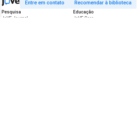
Entre em contato
Recomendar à biblioteca
Pesquisa
Educação
JoVE Journal
JoVE Core
JoVE Encyclopedia of
JoVE Science Education
Experiments
JoVE Lab Manual
JoVE Visualize
JoVE Quiz
Negócios
JoVE Business
Copyright © 2026 MyJoVE Corporation. Tod