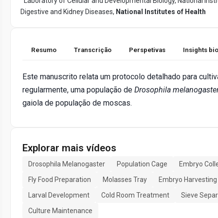
Laboratory of Cellular and Developmental Biology, National Insti
Digestive and Kidney Diseases,
National Institutes of Health
Resumo
Transcrição
Perspetivas
Insights b
Este manuscrito relata um protocolo detalhado para cultiva
regularmente, uma população de
Drosophila melanogaste
gaiola de população de moscas.
Explorar mais vídeos
Drosophila Melanogaster
Population Cage
Embryo Coll
Fly Food Preparation
Molasses Tray
Embryo Harvesting
Larval Development
Cold Room Treatment
Sieve Separ
Culture Maintenance