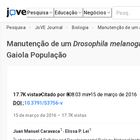
Pesquisa
Educação
Negócios
Pesquisa
JoVE Journal
Biologia
Manutenção de um
Manutenção de um
Drosophila melanog
Gaiola População
17.7K vistas
•
Citado por 8
•
08:03
min
•
15 de março de 2016
DOI :
10.3791/53756-v
•
15 de março de 2016
17.7K vistas
1
1
,
Juan Manuel Caravaca
Elissa P. Lei
1