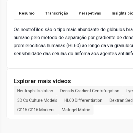
Resumo
Transcrição
Perspetivas
Insights b
Os neutrófilos são o tipo mais abundante de glóbulos br
humano pelo método de separação por gradiente de densi
promielocíticas humanas (HL60) ao longo da via granulocít
sensibilidade das células do linfoma aos agentes antilin
Explorar mais vídeos
Neutrophil Isolation
Density Gradient Centrifugation
Lym
3D Co Culture Models
HL60 Differentiation
Dextran Sed
CD15 CD16 Markers
Matrigel Matrix