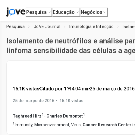
Pesquisa
Educação
Negócios
Pesquisa
JoVE Journal
Imunologia e Infecção
Isolamento de neutrófilos e análise pa
linfoma sensibilidade das células a ag
15.1K vistas
•
Citado por 11
•
14:04
min
•
25 de março de 2016
•
25 de março de 2016
15.1K vistas
1
1
,
Taghreed Hirz
Charles Dumontet
1
Immunity, Microenvironment, Virus,
Cancer Research Center i