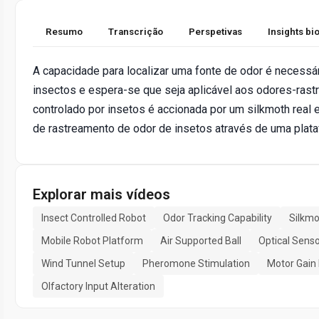
Resumo
Transcrição
Perspetivas
Insights b
A capacidade para localizar uma fonte de odor é necessár
insectos e espera-se que seja aplicável aos odores-rastre
controlado por insetos é accionada por um silkmoth real 
de rastreamento de odor de insetos através de uma plata
Explorar mais vídeos
Insect Controlled Robot
Odor Tracking Capability
Silkmo
Mobile Robot Platform
Air Supported Ball
Optical Sen
Wind Tunnel Setup
Pheromone Stimulation
Motor Gain
Olfactory Input Alteration