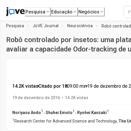
Pesquisa
Educação
Negócios
Pesquisa
JoVE Journal
Neurociência
Robô controlado por insetos: uma pla
avaliar a capacidade Odor-tracking de 
14.2K vistas
•
Citado por 18
•
09:00
min
•
19 de dezembro de 
•
19 de dezembro de 2016
14.2K vistas
1
1
1
,
,
Noriyasu Ando
Shuhei Emoto
Ryohei Kanzaki
1
Research Center for Advanced Science and Technology,
The Un