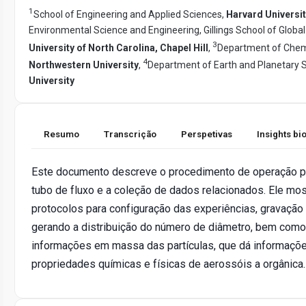
1
School of Engineering and Applied Sciences,
Harvard Universi
Environmental Science and Engineering, Gillings School of Global 
3
University of North Carolina, Chapel Hill
,
Department of Chemi
4
Northwestern University
,
Department of Earth and Planetary 
University
Resumo
Transcrição
Perspetivas
Insights b
Este documento descreve o procedimento de operação pa
tubo de fluxo e a coleção de dados relacionados. Ele mos
protocolos para configuração das experiências, gravação
gerando a distribuição do número de diâmetro, bem como
informações em massa das partículas, que dá informaçõe
propriedades químicas e físicas de aerossóis a orgânica.