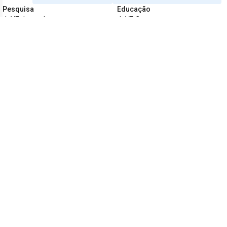
Pesquisa
Educação
JoVE Journal
JoVE Core
JoVE Encyclopedia of
JoVE Science Education
Experiments
JoVE Lab Manual
JoVE Visualize
JoVE Quiz
Negócios
JoVE Business
Copyright © 2026 MyJoVE Corporation. Todo