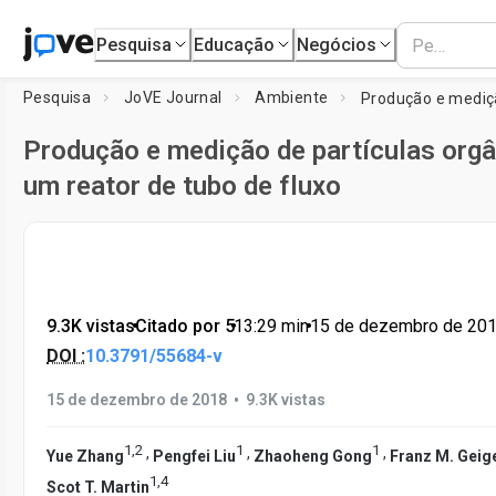
Pesquisa
Educação
Negócios
Pesquisa
JoVE Journal
Ambiente
Produção e medição de partículas org
um reator de tubo de fluxo
9.3K vistas
•
Citado por 5
•
13:29
min
•
15 de dezembro de 20
DOI :
10.3791/55684-v
•
15 de dezembro de 2018
9.3K vistas
1
,
2
1
1
,
,
,
Yue Zhang
Pengfei Liu
Zhaoheng Gong
Franz M. Geig
1
,
4
Scot T. Martin