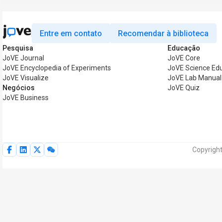
Entre em contato
Recomendar à biblioteca
Pesquisa
Educação
JoVE Journal
JoVE Core
JoVE Encyclopedia of Experiments
JoVE Science Ed
JoVE Visualize
JoVE Lab Manual
Negócios
JoVE Quiz
JoVE Business
Copyright