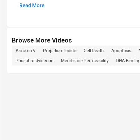
Read More
Browse More Videos
Annexin V
Propidium Iodide
Cell Death
Apoptosis
Phosphatidylserine
Membrane Permeability
DNA Bindin