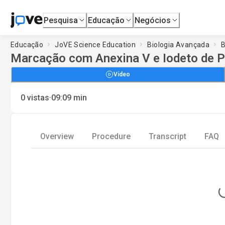
Pesquisa
Educação
Negócios
Educação
JoVE Science Education
Biologia Avançada
B
Marcação com Anexina V e Iodeto de P
Vídeo
·
0
vistas
09:09
min
Overview
Procedure
Transcript
FAQ
Loading