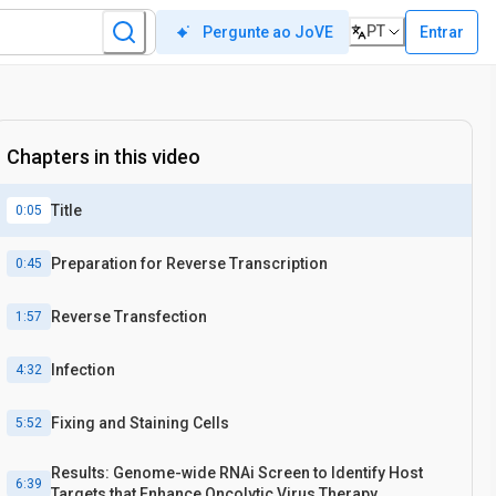
PT
Entrar
Pergunte ao JoVE
Chapters in this video
Title
0:05
Preparation for Reverse Transcription
0:45
Reverse Transfection
1:57
Infection
4:32
Fixing and Staining Cells
5:52
Results: Genome-wide RNAi Screen to Identify Host
6:39
Targets that Enhance Oncolytic Virus Therapy