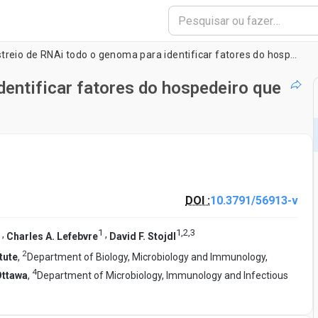
Rastreio de RNAi todo o genoma para identificar fatores do hospedeiro que modulam o vírus Oncolíticos terapia
dentificar fatores do hospedeiro que
DOI :
10.3791/56913-v
1
1
,
2
,
3
,
,
Charles A. Lefebvre
David F. Stojdl
2
tute
,
Department of Biology, Microbiology and Immunology,
4
Ottawa
,
Department of Microbiology, Immunology and Infectious