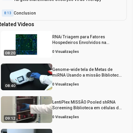
Conclusion
8:13
Related Videos
RNAi Triagem para Fatores
Hospedeiros Envolvidos na
Vaccinia Infecção pelo Vírus usando
0
Visualizações
08:20
Drosophila Células
Genome-wide tela de Metas de
miRNA Usando a missão Biblioteca
ID Alvo
0
Visualizações
08:40
LentiPlex MISSÃO Pooled shRNA
Screening Biblioteca em células de
mamíferos
0
Visualizações
09:12