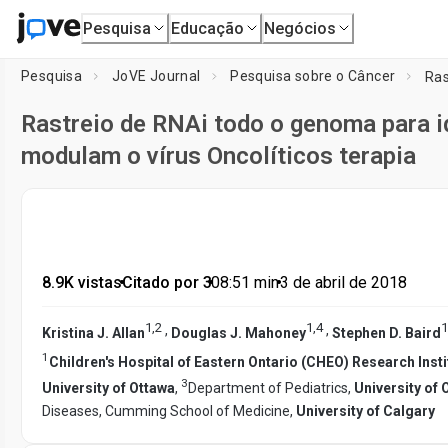
Pesquisa
Educação
Negócios
Pesquisa
JoVE Journal
Pesquisa sobre o Câncer
Rastreio de RNAi todo o genoma para i
modulam o vírus Oncolíticos terapia
8.9K vistas
•
Citado por 3
•
08:51
min
•
3 de abril de 2018
1
,
2
1
,
4
1
,
,
Kristina J. Allan
Douglas J. Mahoney
Stephen D. Baird
1
Children's Hospital of Eastern Ontario (CHEO) Research Insti
3
University of Ottawa
,
Department of Pediatrics,
University of 
Diseases, Cumming School of Medicine,
University of Calgary