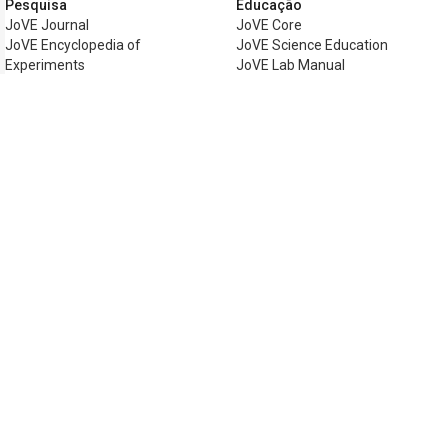
Pesquisa
Educação
JoVE Journal
JoVE Core
JoVE Encyclopedia of
JoVE Science Education
Experiments
JoVE Lab Manual
JoVE Visualize
JoVE Quiz
Negócios
JoVE Business
Copyright © 2026 MyJoVE Corporation. Tod