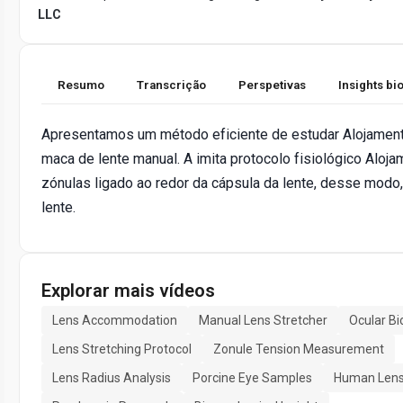
LLC
Resumo
Transcrição
Perspetivas
Insights b
Apresentamos um método eficiente de estudar Alojamen
maca de lente manual. A imita protocolo fisiológico Aloj
zónulas ligado ao redor da cápsula da lente, desse modo
lente.
Explorar mais vídeos
Lens Accommodation
Manual Lens Stretcher
Ocular B
Lens Stretching Protocol
Zonule Tension Measurement
Lens Radius Analysis
Porcine Eye Samples
Human Lens 