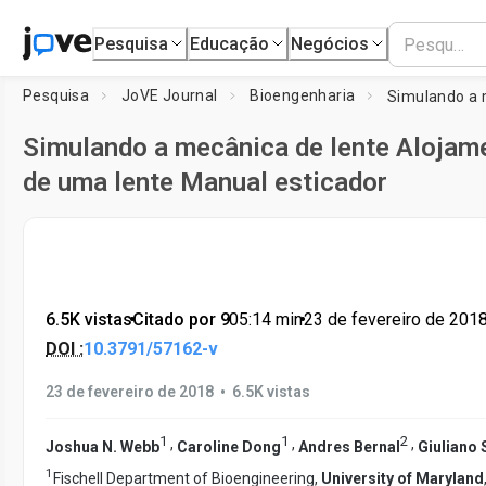
Pesquisa
Educação
Negócios
Pesquisa
JoVE Journal
Bioengenharia
Simulando a mecânica de lente Alojam
de uma lente Manual esticador
6.5K vistas
•
Citado por 9
•
05:14
min
•
23 de fevereiro de 201
DOI :
10.3791/57162-v
•
23 de fevereiro de 2018
6.5K vistas
1
1
2
,
,
,
Joshua N. Webb
Caroline Dong
Andres Bernal
Giuliano 
1
Fischell Department of Bioengineering,
University of Maryland