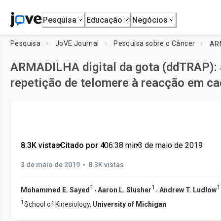
Pesquisa
Educação
Negócios
Pesquisa
JoVE Journal
Pesquisa sobre o Câncer
ARMADILHA digital da gota (ddTRAP): 
repetição de telomere à reacção em cad
8.3K vistas
•
Citado por 4
•
06:38
min
•
3 de maio de 2019
•
3 de maio de 2019
8.3K vistas
1
1
1
,
,
Mohammed E. Sayed
Aaron L. Slusher
Andrew T. Ludlow
1
School of Kinesiology,
University of Michigan