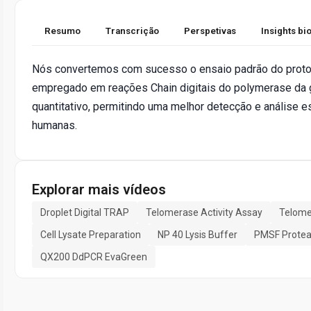
Resumo
Transcrição
Perspetivas
Insights b
Nós convertemos com sucesso o ensaio padrão do protoco
empregado em reações Chain digitais do polymerase da g
quantitativo, permitindo uma melhor detecção e análise es
humanas.
Explorar mais vídeos
Droplet Digital TRAP
Telomerase Activity Assay
Telome
Cell Lysate Preparation
NP 40 Lysis Buffer
PMSF Proteas
QX200 DdPCR EvaGreen