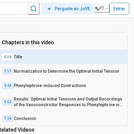
PT
Entrar
Pergunte ao JoVE
Chapters in this video
Title
0:04
Normalization to Determine the Optimal Initial Tension
1:17
Phenylephrine-induced Contractions
3:43
Results: Optimal Initial Tensions and Output Recordings
5:52
of the Vasoconstrictor Responses to Phenylephrine in
Mesenteric Arteries With or Without Surrounding PVAT
Conclusion
7:34
Related Videos