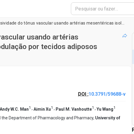
Avaliação da responsividade do tônus vascular usando artérias mesentéricas isoladas com foco na modulação por tecidos adiposos perivasculares
vascular usando artérias
dulação por tecidos adiposos
DOI :
10.3791/59688-v
1
1
1
1
,
,
,
Andy W.C. Man
Aimin Xu
Paul M. Vanhoutte
Yu Wang
nd the Department of Pharmacology and Pharmacy,
University of