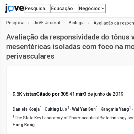
Pesquisa
Educação
Negócios
Pesquisa
JoVE Journal
Biologia
Avaliação da responsividade do tônus 
mesentéricas isoladas com foco na mo
perivasculares
9.6K vistas
•
Citado por 3
•
08:41
min
•
3 de junho de 2019
1
1
1
1
,
,
,
,
Daniels Konja
Cuiting Luo
Wai Yan Sun
Kangmin Yang
1
The State Key Laboratory of Pharmaceutical Biotechnology a
Hong Kong