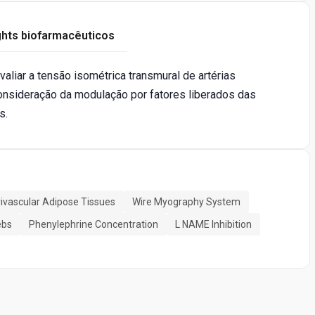
ghts biofarmacêuticos
aliar a tensão isométrica transmural de artérias
nsideração da modulação por fatores liberados das
s.
ivascular Adipose Tissues
Wire Myography System
ebs
Phenylephrine Concentration
L NAME Inhibition