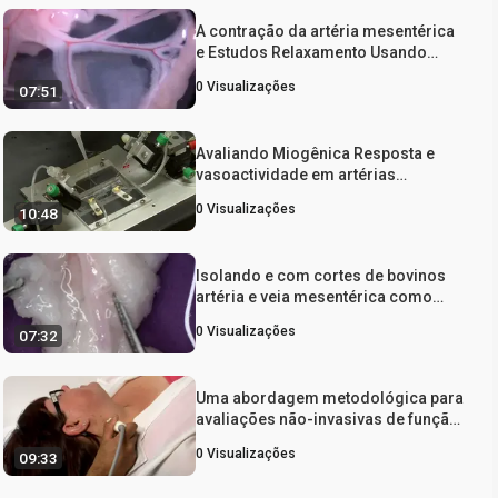
A contração da artéria mesentérica
e Estudos Relaxamento Usando
Miografia Fio Automated
0
Visualizações
07:51
Avaliando Miogênica Resposta e
vasoactividade em artérias
mesentéricas de resistência
0
Visualizações
10:48
Usando Miografia Pressão
Isolando e com cortes de bovinos
artéria e veia mesentérica como
Bioassay teste para vasoactividade
0
Visualizações
07:32
no intestino delgado
Uma abordagem metodológica para
avaliações não-invasivas de função
vascular e Morfologia
0
Visualizações
09:33