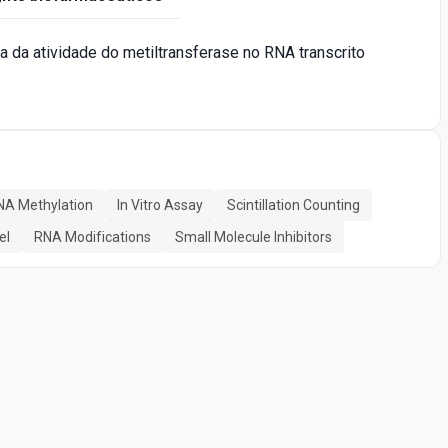
eta da atividade do metiltransferase no RNA transcrito
NA Methylation
In Vitro Assay
Scintillation Counting
el
RNA Modifications
Small Molecule Inhibitors