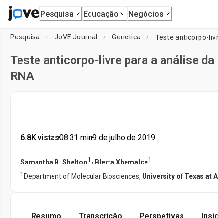
Pesquisa
Educação
Negócios
Pesquisa
JoVE Journal
Genética
Teste anticorpo-li
Teste anticorpo-livre para a análise da
RNA
6.8K vistas
•
08:31
min
•
9 de julho de 2019
1
1
,
Samantha B. Shelton
Blerta Xhemalce
1
Department of Molecular Biosciences,
University of Texas at A
Resumo
Transcrição
Perspetivas
Insi