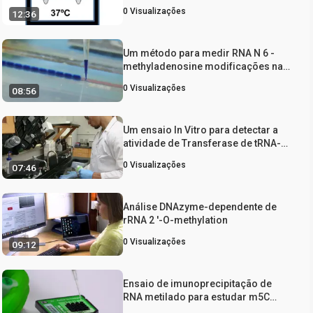
Dnmt2 tRNA metiltransferase
0
Visualizações
12:36
(Ehmeth) Enzyme
Um método para medir RNA N 6 -
methyladenosine modificações nas
células e tecidos
0
Visualizações
08:56
Um ensaio In Vitro para detectar a
atividade de Transferase de tRNA-
isopentenilo
0
Visualizações
07:46
Análise DNAzyme-dependente de
rRNA 2 '-O-methylation
0
Visualizações
09:12
Ensaio de imunoprecipitação de
RNA metilado para estudar m5C
modificação em Arabidopsis