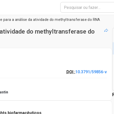
vre para a análise da atividade do methyltransferase do RNA
 atividade do methyltransferase do
DOI :
10.3791/59856-v
ustin
ghts biofarmacêuticos