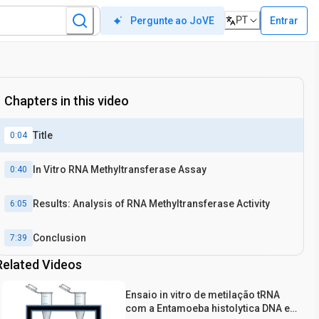
PT
Entrar
Pergunte ao JoVE
Chapters in this video
Title
0:04
In Vitro RNA Methyltransferase Assay
0:40
Results: Analysis of RNA Methyltransferase Activity
6:05
Conclusion
7:39
Related Videos
Ensaio in vitro de metilação tRNA
com a Entamoeba histolytica DNA e