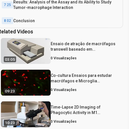
Results: Analysis of the Assay and its Ability to Study
7:25
Tumor-macrophage Interaction
Conclusion
8:02
Related Videos
Ensaio de atração de macrófagos
transwell baseado em
fluorescência: um método in vitro
0
Visualizações
03:05
para estudar a interação tumor-
macrófago por meio de quimiotaxia
induzida por produtos químicos
Co-cultura Ensaios para estudar
macrófagos e Microglia
Estimulação do Glioblastoma
0
Visualizações
09:23
Invasion
Time-Lapse 2D Imaging of
Phagocytic Activity in M1
Macrophage-4T1 Mouse Mammary
0
Visualizações
10:23
Carcinoma Cells in Co-cultures