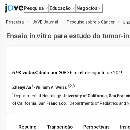
Pesquisa
Educação
Negócios
Pesquisa
JoVE Journal
Pesquisa sobre o Câncer
Ens
Ensaio in vitro para estudo do tumor-
6.9K vistas
•
Citado por 2
•
08:36
min
•
1 de agosto de 2019
1
1
,
2
,
3
,
Zhenyi An
William A. Weiss
1
Department of Neurology,
University of California, San Franc
3
of California, San Francisco
,
Departments of Pediatrics and N
Resumo
Transcrição
Perspetivas
Insi