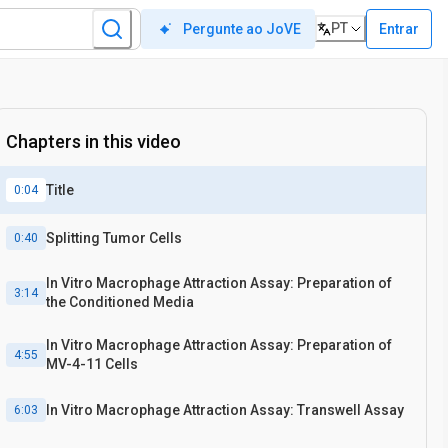
PT
Entrar
Pergunte ao JoVE
Chapters in this video
Title
0:04
Splitting Tumor Cells
0:40
In Vitro Macrophage Attraction Assay: Preparation of
3:14
the Conditioned Media
In Vitro Macrophage Attraction Assay: Preparation of
4:55
MV-4-11 Cells
In Vitro Macrophage Attraction Assay: Transwell Assay
6:03