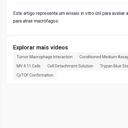
Este artigo representa um ensaio in vitro útil para avali
para atrair macrófagos.
Explorar mais vídeos
Tumor Macrophage Interaction
Conditioned Medium Assa
MV 4 11 Cells
Cell Detachment Solution
Trypan Blue Sta
CyTOF Confirmation