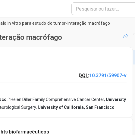
aio in vitro para estudo do tumor-interação macrófago
interação macrófago
DOI :
10.3791/59907-v
2
isco
,
Helen Diller Family Comprehensive Cancer Center,
University
eurological Surgery,
University of California, San Francisco
ghts biofarmacêuticos