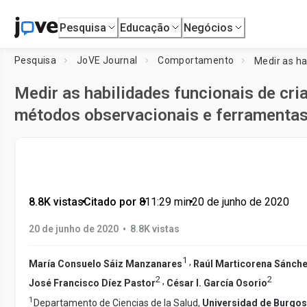
Pesquisa
Educação
Negócios
Pesquisa
JoVE Journal
Comportamento
Medir as habilidades funcionais de cri
métodos observacionais e ferramenta
8.8K vistas
•
Citado por 8
•
11:29
min
•
20 de junho de 2020
•
20 de junho de 2020
8.8K vistas
1
,
María Consuelo Sáiz Manzanares
Raúl Marticorena Sánch
2
2
,
José Francisco Díez Pastor
César I. García Osorio
1
Departamento de Ciencias de la Salud,
Universidad de Burgos