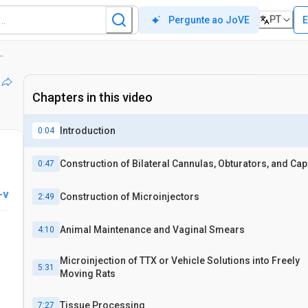
PT
E
Pergunte ao JoVE
egulação da ovulação através da inativação reversível por microinjeções de tetrodotoxinas
Chapters in this video
Introduction
0:04
Construction of Bilateral Cannulas, Obturators, and Ca
0:47
-v
Construction of Microinjectors
2:49
Animal Maintenance and Vaginal Smears
4:10
Microinjection of TTX or Vehicle Solutions into Freely
5:31
Moving Rats
s
Tissue Processing
7:27