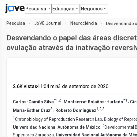
Pesquisa
Educação
Negócios
Pesquisa
JoVE Journal
Neurociência
Desvendando o papel das áreas discret
ovulação através da inativação reversí
2.6K vistas
•
11:04
min
•
3 de setembro de 2020
*
1
,
2
*
1
,
,
Carlos-Camilo Silva
Montserrat Bolaños-Hurtado
Cin
3
1
,
2
,
3
,
María-Esther Cruz
Roberto Domínguez
1
Chronobiology of Reproduction Research Lab, Biology of Reprod
2
Universidad Nacional Autónoma de México
,
Developmental Bi
Superiores Zaragoza,
Universidad Nacional Autónoma de Méx