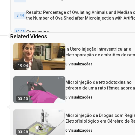
Results: Percentage of Ovulating Animals and Median 
8:44
the Number of Ova Shed after Microinjection with Artific
Cerebrospinal Fluid (ACSF) or Tetrodotoxin (TTX)
Conclusion
10:08
Related Videos
In Utero injeção intraventricular e
eletroporação de embriões de rat
E16
0
Visualizações
19:04
s
Microinjeção de tetrodotoxina no
cérebro de uma rato fêmea acord
para inibir a ovulação
0
Visualizações
03:20
Microinjeção de Drogas com Regi
Eletrofisiológico em Cérebro de R
0
Visualizações
03:28