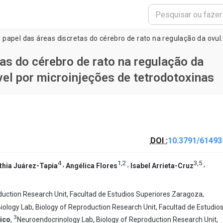
Desvendando o papel das áreas discretas do cérebro de rato na r
as do cérebro de rato na regulação da
vel por microinjeções de tetrodotoxinas
DOI :
10.3791/61493
4
1
,
2
3
,
5
,
,
,
thia Juárez-Tapia
Angélica Flores
Isabel Arrieta-Cruz
uction Research Unit, Facultad de Estudios Superiores Zaragoza,
ology Lab, Biology of Reproduction Research Unit, Facultad de Estudio
3
ico
,
Neuroendocrinology Lab, Biology of Reproduction Research Unit,