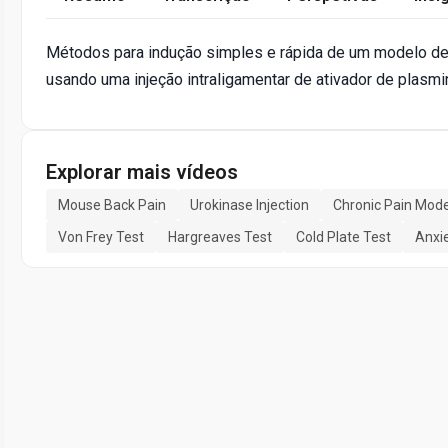
Métodos para indução simples e rápida de um modelo d
usando uma injeção intraligamentar de ativador de plasmin
Explorar mais vídeos
Mouse Back Pain
Urokinase Injection
Chronic Pain Mode
Von Frey Test
Hargreaves Test
Cold Plate Test
Anxi