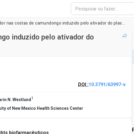
Modelo de dor nas costas de camundongo induzido pelo ativador do plasminogênio do tipo uroquinase
go induzido pelo ativador do
DOI :
10.3791/63997-v
1
arin N. Westlund
sity of New Mexico Health Sciences Center
ghts biofarmacêuticos