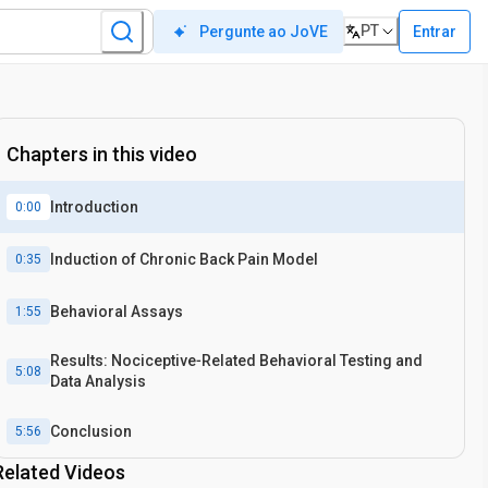
PT
Entrar
Pergunte ao JoVE
Chapters in this video
Introduction
0:00
Induction of Chronic Back Pain Model
0:35
Behavioral Assays
1:55
Results: Nociceptive‐Related Behavioral Testing and
5:08
Data Analysis
Conclusion
5:56
Related Videos