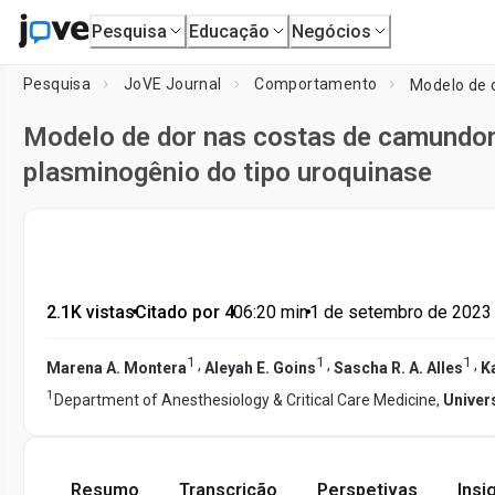
Pesquisa
Educação
Negócios
Pesquisa
JoVE Journal
Comportamento
Modelo de dor nas costas de camundon
plasminogênio do tipo uroquinase
2.1K vistas
•
Citado por 4
•
06:20
min
•
1 de setembro de 2023
1
1
1
,
,
,
Marena A. Montera
Aleyah E. Goins
Sascha R. A. Alles
K
1
Department of Anesthesiology & Critical Care Medicine,
Univer
Resumo
Transcrição
Perspetivas
Insi