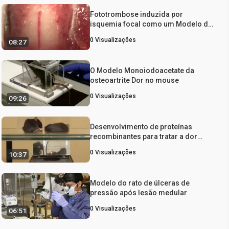
Fototrombose induzida por
isquemia focal como um Modelo de
Lesão Medular em Ratos
0
Visualizações
08:27
O Modelo Monoiodoacetate da
osteoartrite Dor no mouse
0
Visualizações
09:26
Desenvolvimento de proteínas
recombinantes para tratar a dor
crônica
0
Visualizações
10:37
Modelo do rato de úlceras de
pressão após lesão medular
0
Visualizações
06:51