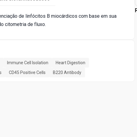
renciação de linfócitos B miocárdicos com base em sua
do citometria de fluxo.
Immune Cell Isolation
Heart Digestion
s
CD45 Positive Cells
B220 Antibody