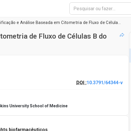
Quantificação e Análise Baseada em Citometria de Fluxo de Células B do Miocárdio
tometria de Fluxo de Células B do
DOI :
10.3791/64344-v
ins University School of Medicine
ghts biofarmacêuticos