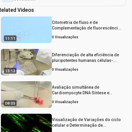
Related Videos
Citometria de fluxo e de
Complementação de fluorescência
Bimolecular: A alta taxa de
0
Visualizações
11:11
transferência método quantitativo
para estudo de interação proteína-
proteína
Diferenciação de alta eficiência de
pluripotentes humanas células-
tronco para Cardiomyocytes e
0
Visualizações
13:13
Caracterização por citometria de
fluxo
Avaliação simultânea de
Cardiomyocyte DNA Síntese e
Ploidia: Um Método de Assistência
0
Visualizações
08:03
Quantificação dos cardiomiócitos
Regeneração e volume de negócios
Visualização de Variações do ciclo
celular e Determinação de
Nucleação no pós-natais