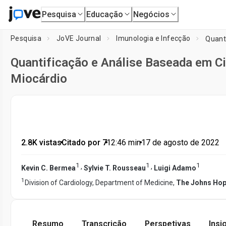
Pesquisa
Educação
Negócios
Pesquisa
JoVE Journal
Imunologia e Infecção
Quantificação e Análise Baseada em Ci
Miocárdio
2.8K vistas
•
Citado por 7
•
12:46
min
•
17 de agosto de 2022
1
1
1
,
,
Kevin C. Bermea
Sylvie T. Rousseau
Luigi Adamo
1
Division of Cardiology, Department of Medicine,
The Johns Hopk
Resumo
Transcrição
Perspetivas
Insi