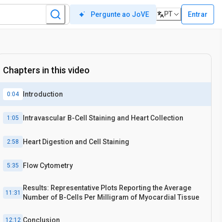
PT
Entrar
Pergunte ao JoVE
Chapters in this video
Introduction
0:04
Intravascular B-Cell Staining and Heart Collection
1:05
Heart Digestion and Cell Staining
2:58
Flow Cytometry
5:35
Results: Representative Plots Reporting the Average
11:31
Number of B-Cells Per Milligram of Myocardial Tissue
Conclusion
12:12