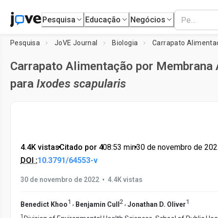
Pesquisa
Educação
Negócios
Pesquisa
JoVE Journal
Biologia
Carrapato Alimentação por Membrana A
para
Ixodes scapularis
4.4K vistas
•
Citado por 4
•
08:53
min
•
30 de novembro de 202
DOI :
10.3791/64553-v
•
30 de novembro de 2022
4.4K vistas
1
2
1
,
,
Benedict Khoo
Benjamin Cull
Jonathan D. Oliver
1