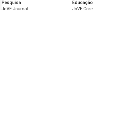
Pesquisa
Educação
JoVE Journal
JoVE Core
JoVE Encyclopedia of
JoVE Science Education
Experiments
JoVE Lab Manual
JoVE Visualize
JoVE Quiz
Negócios
JoVE Business
Copyright © 2026 MyJoVE Corporation. Todo