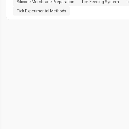
Silicone Membrane Preparation
Tick Feeding System
T
Tick Experimental Methods