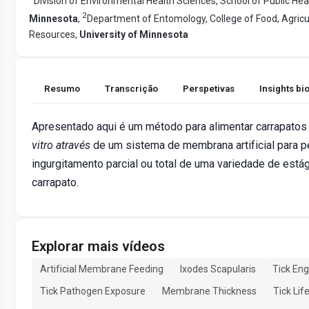
Division of Environmental Health Sciences, School of Public Hea
2
Minnesota
,
Department of Entomology, College of Food, Agricul
Resources,
University of Minnesota
Resumo
Transcrição
Perspetivas
Insights b
Apresentado aqui é um método para alimentar carrapato
vitro através
de um sistema de membrana artificial para pe
ingurgitamento parcial ou total de uma variedade de está
carrapato.
Explorar mais vídeos
Artificial Membrane Feeding
Ixodes Scapularis
Tick En
Tick Pathogen Exposure
Membrane Thickness
Tick Lif