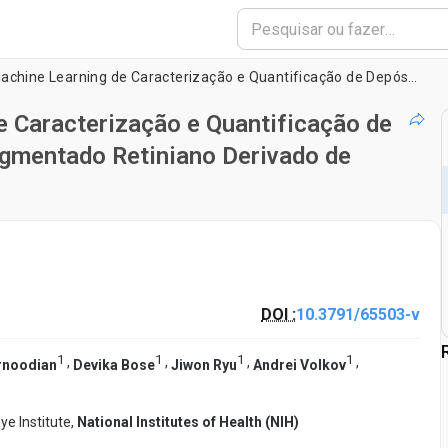
Método LipidUNet-Machine Learning de Caracterização e Quantificação de Depósitos Lipídicos Usando Epitélio Pigmentado Retiniano Derivado de iPSC
 Caracterização e Quantificação de
igmentado Retiniano Derivado de
DOI :
10.3791/65503-v
1
1
1
1
,
,
,
,
rnoodian
Devika Bose
Jiwon Ryu
Andrei Volkov
ye Institute,
National Institutes of Health (NIH)