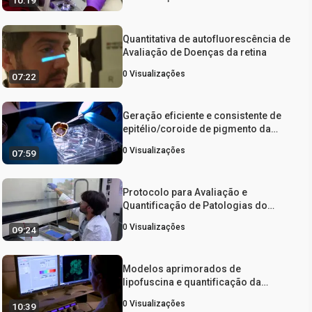
10:19
Retinal Pigment Epithelium
Quantitativa de autofluorescência de
Avaliação de Doenças da retina
0
Visualizações
07:22
Geração eficiente e consistente de
epitélio/coroide de pigmento da
retina a partir de olhos humanos
0
Visualizações
07:59
para análise histológica
Protocolo para Avaliação e
Quantificação de Patologias do
Epitélio Pigmentado da Retina em
0
Visualizações
09:24
Modelos Murinos de Degeneração
Macular Relacionada à Idade
Modelos aprimorados de
lipofuscina e quantificação da
capacidade de fagocitose do
0
Visualizações
10:39
segmento externo em culturas