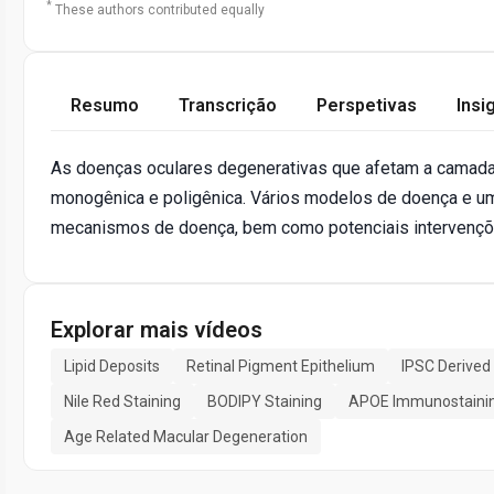
*
These authors contributed equally
Resumo
Transcrição
Perspetivas
Insi
As doenças oculares degenerativas que afetam a camada 
monogênica e poligênica. Vários modelos de doença e um
mecanismos de doença, bem como potenciais intervençõe
Explorar mais vídeos
Lipid Deposits
Retinal Pigment Epithelium
IPSC Derived
Nile Red Staining
BODIPY Staining
APOE Immunostaini
Age Related Macular Degeneration