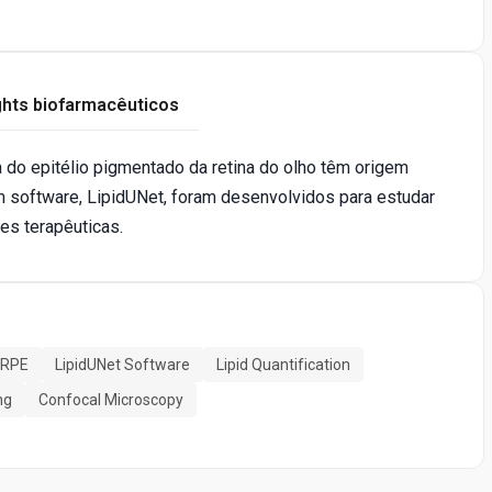
ghts biofarmacêuticos
do epitélio pigmentado da retina do olho têm origem
 software, LipidUNet, foram desenvolvidos para estudar
s terapêuticas.
 RPE
LipidUNet Software
Lipid Quantification
ng
Confocal Microscopy