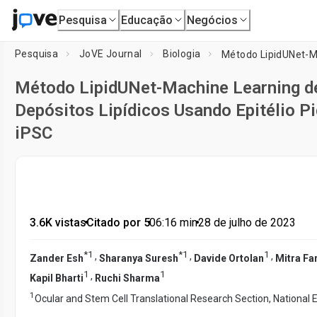
Pesquisa
Educação
Negócios
Pesquisa
JoVE Journal
Biologia
Método LipidUNet-Machine Learning de
Depósitos Lipídicos Usando Epitélio P
iPSC
3.6K vistas
•
Citado por 5
•
06:16
min
•
28 de julho de 2023
*
1
*
1
1
,
,
,
Zander Esh
Sharanya Suresh
Davide Ortolan
Mitra Fa
1
1
,
Kapil Bharti
Ruchi Sharma
1
Ocular and Stem Cell Translational Research Section, National E