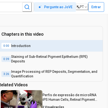
PT
Entrar
Pergunte ao JoVE
Chapters in this video
Introduction
0:00
Staining of Sub‐Retinal Pigment Epithelium (RPE)
0:39
Deposits
Image Processing of REP Deposits, Segmentation, and
3:26
Quantification
Related Videos
Perfis de expressão de microRNA
iPS Human Cells, Retinal Pigment
Epithelium Derivado de Ips, e Fetal
0
Visualizações