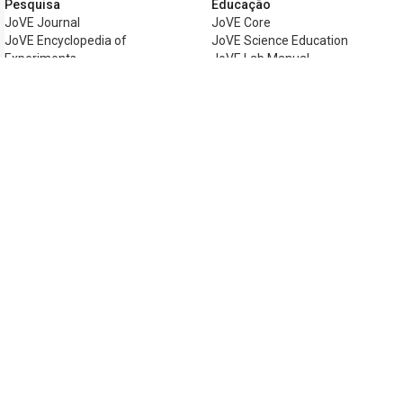
Pesquisa
Educação
JoVE Journal
JoVE Core
JoVE Encyclopedia of
JoVE Science Education
Experiments
JoVE Lab Manual
JoVE Visualize
JoVE Quiz
Negócios
JoVE Business
Copyright © 2026 MyJoVE Corporation. Tod