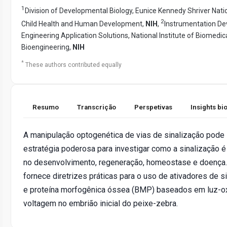
1
Division of Developmental Biology, Eunice Kennedy Shriver Natio
2
Child Health and Human Development,
NIH
,
Instrumentation D
Engineering Application Solutions, National Institute of Biomedi
Bioengineering,
NIH
*
These authors contributed equally
Resumo
Transcrição
Perspetivas
Insights b
A manipulação optogenética de vias de sinalização pode
estratégia poderosa para investigar como a sinalização é
no desenvolvimento, regeneração, homeostase e doença.
fornece diretrizes práticas para o uso de ativadores de s
e proteína morfogênica óssea (BMP) baseados em luz-o
voltagem no embrião inicial do peixe-zebra.