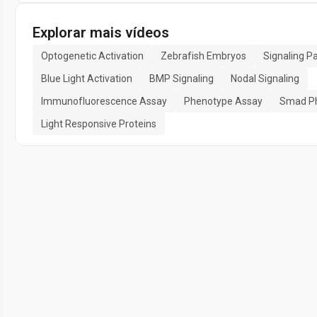
Explorar mais vídeos
Optogenetic Activation
Zebrafish Embryos
Signaling P
Blue Light Activation
BMP Signaling
Nodal Signaling
Immunofluorescence Assay
Phenotype Assay
Smad Ph
Light Responsive Proteins