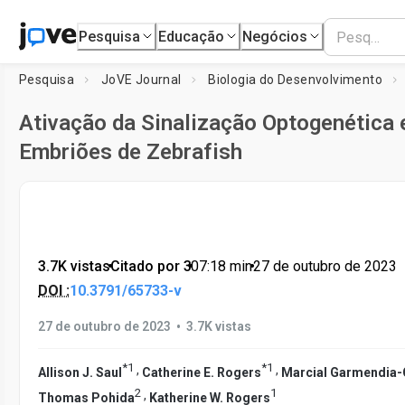
Pesquisa
Educação
Negócios
Pesquisa
JoVE Journal
Biologia do Desenvolvimento
Ativação da Sinalização Optogenética
Embriões de Zebrafish
3.7K vistas
•
Citado por 3
•
07:18
min
•
27 de outubro de 2023
DOI :
10.3791/65733-v
•
27 de outubro de 2023
3.7K vistas
*
1
*
1
,
,
Allison J. Saul
Catherine E. Rogers
Marcial Garmendia-
2
1
,
Thomas Pohida
Katherine W. Rogers