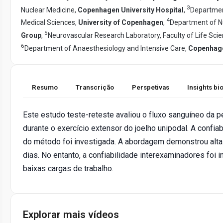
3
Nuclear Medicine,
Copenhagen University Hospital
,
Department
4
Medical Sciences,
University of Copenhagen
,
Department of Nu
5
Group
,
Neurovascular Research Laboratory, Faculty of Life Sci
6
Department of Anaesthesiology and Intensive Care,
Copenhagen
Resumo
Transcrição
Perspetivas
Insights b
Este estudo teste-reteste avaliou o fluxo sanguíneo da 
durante o exercício extensor do joelho unipodal. A confiab
do método foi investigada. A abordagem demonstrou alta co
dias. No entanto, a confiabilidade interexaminadores foi
baixas cargas de trabalho.
Explorar mais vídeos