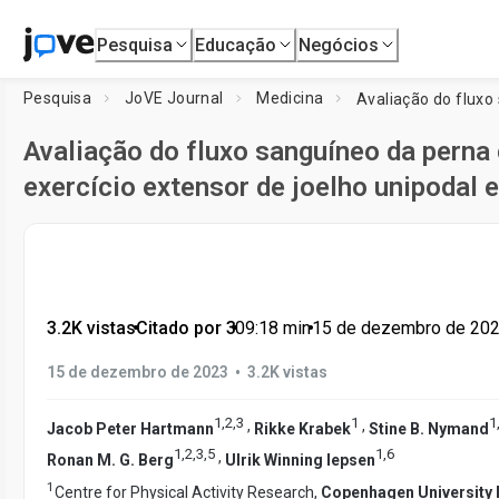
Pesquisa
Educação
Negócios
Pesquisa
JoVE Journal
Medicina
Avaliação do fluxo sanguíneo da perna
exercício extensor de joelho unipodal
3.2K vistas
•
Citado por 3
•
09:18
min
•
15 de dezembro de 20
•
15 de dezembro de 2023
3.2K vistas
1
,
2
,
3
1
1
,
,
Jacob Peter Hartmann
Rikke Krabek
Stine B. Nymand
1
,
2
,
3
,
5
1
,
6
,
Ronan M. G. Berg
Ulrik Winning Iepsen
1
Centre for Physical Activity Research,
Copenhagen University 