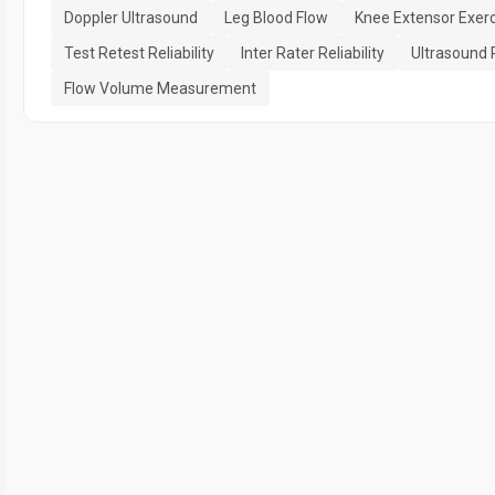
Doppler Ultrasound
Leg Blood Flow
Knee Extensor Exerc
Test Retest Reliability
Inter Rater Reliability
Ultrasound 
Flow Volume Measurement