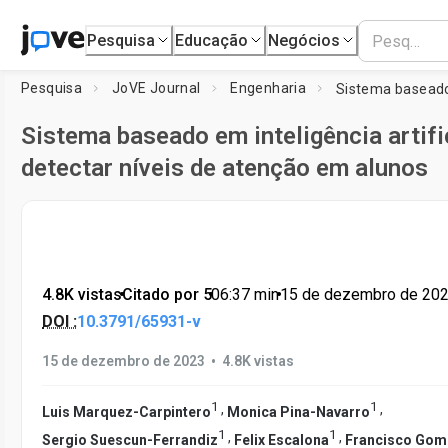
Pesquisa
Educação
Negócios
Pesquisa
JoVE Journal
Engenharia
Sistema baseado em inteligência artifi
detectar níveis de atenção em alunos
4.8K vistas
•
Citado por 5
•
06:37
min
•
15 de dezembro de 20
DOI :
10.3791/65931-v
•
15 de dezembro de 2023
4.8K vistas
1
1
,
,
Luis Marquez-Carpintero
Monica Pina-Navarro
1
1
,
,
Sergio Suescun-Ferrandiz
Felix Escalona
Francisco Go