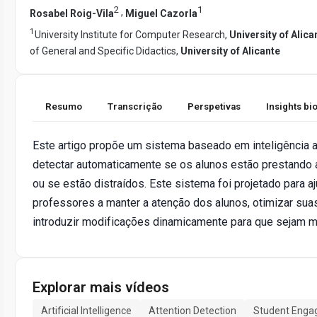
2
1
,
Rosabel Roig-Vila
Miguel Cazorla
1
University Institute for Computer Research,
University of Alica
of General and Specific Didactics,
University of Alicante
Resumo
Transcrição
Perspetivas
Insights b
Este artigo propõe um sistema baseado em inteligência art
detectar automaticamente se os alunos estão prestando 
ou se estão distraídos. Este sistema foi projetado para a
professores a manter a atenção dos alunos, otimizar sua
introduzir modificações dinamicamente para que sejam m
Explorar mais vídeos
Artificial Intelligence
Attention Detection
Student Eng