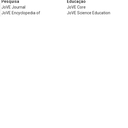
Pesquisa
Educação
JoVE Journal
JoVE Core
JoVE Encyclopedia of
JoVE Science Education
Experiments
JoVE Lab Manual
JoVE Visualize
JoVE Quiz
Negócios
JoVE Business
Copyright © 2026 MyJoVE Corporation. Tod