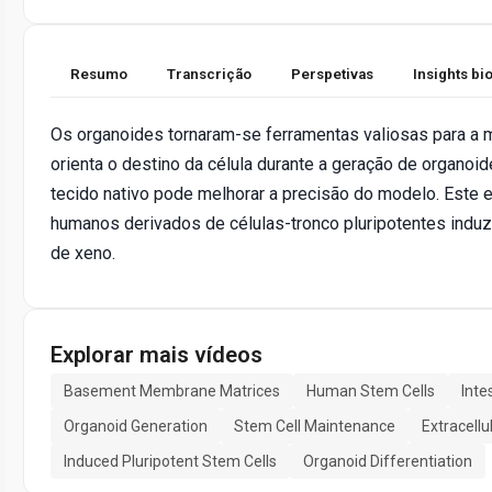
Resumo
Transcrição
Perspetivas
Insights b
Os organoides tornaram-se ferramentas valiosas para a 
orienta o destino da célula durante a geração de organo
tecido nativo pode melhorar a precisão do modelo. Este 
humanos derivados de células-tronco pluripotentes induz
de xeno.
Explorar mais vídeos
Basement Membrane Matrices
Human Stem Cells
Inte
Organoid Generation
Stem Cell Maintenance
Extracellu
Induced Pluripotent Stem Cells
Organoid Differentiation