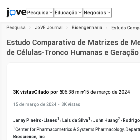
Pesquisa
Educação
Negócios
Pesquisa
JoVE Journal
Bioengenharia
Estudo Comparativo de Matrizes de M
de Células-Tronco Humanas e Geração 
3K vistas
•
Citado por 6
•
06:38
min
•
15 de março de 2024
•
15 de março de 2024
3K vistas
1
1
2
,
,
,
Janny Pineiro-Llanes
Lais da Silva
John Huang
Rodrigo 
1
Center for Pharmacometrics & Systems Pharmacology, Depart
Bioscience, Inc