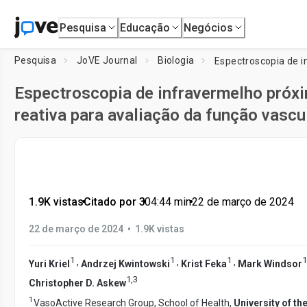
Pesquisa
Educação
Negócios
Pesquisa
JoVE Journal
Biologia
Espectroscopia de infravermelho próx
reativa para avaliação da função vasc
1.9K vistas
•
Citado por 3
•
04:44
min
•
22 de março de 2024
•
22 de março de 2024
1.9K vistas
1
1
1
1
,
,
,
Yuri Kriel
Andrzej Kwintowski
Krist Feka
Mark Windsor
1
,
3
Christopher D. Askew
1
VasoActive Research Group, School of Health,
University of t