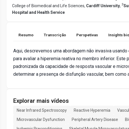
3
College of Biomedical and Life Sciences,
Cardiff University
,
Su
Hospital and Health Service
Resumo
Transcrição
Perspetivas
Insights b
Aqui, descrevemos uma abordagem não invasiva usando 
para avaliar a hiperemia reativa no membro inferior. Este
padronizada da capacidade de resposta vascular e micro
determinar a presença de disfunção vascular, bem como a
Explorar mais vídeos
Near Infrared Spectroscopy
Reactive Hyperemia
Vascul
Microvascular Dysfunction
Peripheral Artery Disease
Bl
Ischemic Preconditioning
Skeletal Muscle Microvasculatur