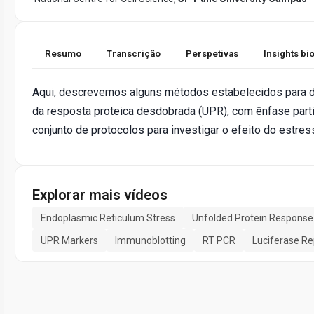
Resumo
Transcrição
Perspetivas
Insights b
Aqui, descrevemos alguns métodos estabelecidos para de
da resposta proteica desdobrada (UPR), com ênfase parti
conjunto de protocolos para investigar o efeito do estres
Explorar mais vídeos
Endoplasmic Reticulum Stress
Unfolded Protein Response
UPR Markers
Immunoblotting
RT PCR
Luciferase Re