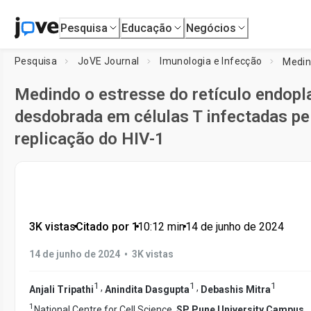
Pesquisa
Educação
Negócios
Pesquisa
JoVE Journal
Imunologia e Infecção
Medindo o estresse do retículo endopl
desdobrada em células T infectadas pe
replicação do HIV-1
3K vistas
•
Citado por 1
•
10:12
min
•
14 de junho de 2024
•
14 de junho de 2024
3K vistas
1
1
1
,
,
Anjali Tripathi
Anindita Dasgupta
Debashis Mitra
1
National Centre for Cell Science,
SP Pune University Campus