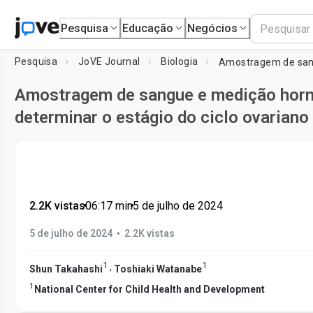
Pesquisa
Educação
Negócios
Pesquisa
JoVE Journal
Biologia
Amostragem de sangue e medição hor
determinar o estágio do ciclo ovariano
2.2K vistas
•
06:17
min
•
5 de julho de 2024
•
5 de julho de 2024
2.2K vistas
1
1
,
Shun Takahashi
Toshiaki Watanabe
1
National Center for Child Health and Development