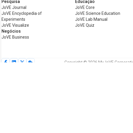
Pesquisa
Educação
JoVE Journal
JoVE Core
JoVE Encyclopedia of
JoVE Science Education
Experiments
JoVE Lab Manual
JoVE Visualize
JoVE Quiz
Negócios
JoVE Business
Copyright © 2026 MyJoVE Corporation