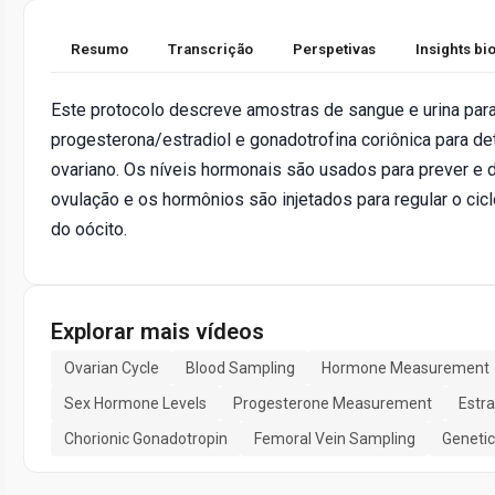
Resumo
Transcrição
Perspetivas
Insights b
Este protocolo descreve amostras de sangue e urina para
progesterona/estradiol e gonadotrofina coriônica para de
ovariano. Os níveis hormonais são usados para prever e
ovulação e os hormônios são injetados para regular o cic
do oócito.
Explorar mais vídeos
Ovarian Cycle
Blood Sampling
Hormone Measurement
Sex Hormone Levels
Progesterone Measurement
Estr
Chorionic Gonadotropin
Femoral Vein Sampling
Genetic