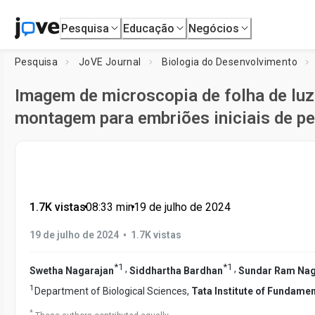
Pesquisa
Educação
Negócios
Pesquisa
JoVE Journal
Biologia do Desenvolvimento
Imagem de microscopia de folha de luz
montagem para embriões iniciais de pe
1.7K vistas
•
08:33
min
•
19 de julho de 2024
•
19 de julho de 2024
1.7K vistas
*
1
*
1
,
,
Swetha Nagarajan
Siddhartha Bardhan
Sundar Ram Na
1
Department of Biological Sciences,
Tata Institute of Fundame
*