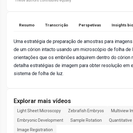
These authors contributed equally
Resumo
Transcrição
Perspetivas
Insights b
Uma estratégia de preparação de amostras para imagens 
de um córion intacto usando um microscópio de folha de lu
orientações que os embriões adquirem dentro do córion 
detalha estratégias de imagem para obter resolução em 
sistema de folha de luz.
Explorar mais vídeos
Light Sheet Microscopy
Zebrafish Embryos
Multiview I
Embryonic Development
Sample Rotation
Quantitative
Image Registration