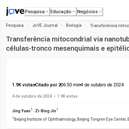
Pesquisa
Educação
Negócios
Pesquisa
JoVE Journal
Biologia
Transferência mitocondrial via nanotu
células-tronco mesenquimais e epitélio 
1.9K vistas
•
Citado por 2
•
06:50
min
•
4 de outubro de 2024
•
4 de outubro de 2024
1.9K vistas
1
1
,
Jing Yuan
Zi-Bing Jin
1
Beijing Institute of Ophthalmology, Beijing Tongren Eye Center, 