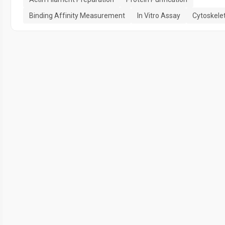
Binding Affinity Measurement
In Vitro Assay
Cytoskele