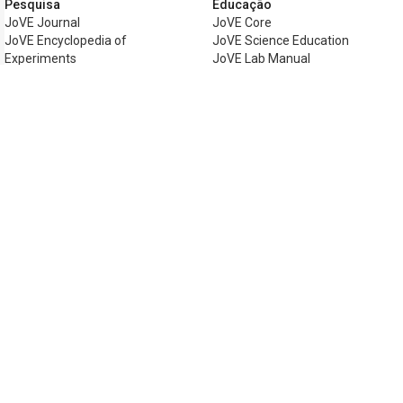
Pesquisa
Educação
JoVE Journal
JoVE Core
JoVE Encyclopedia of
JoVE Science Education
Experiments
JoVE Lab Manual
JoVE Visualize
JoVE Quiz
Negócios
JoVE Business
Copyright © 2026 MyJoVE Corporation. Tod