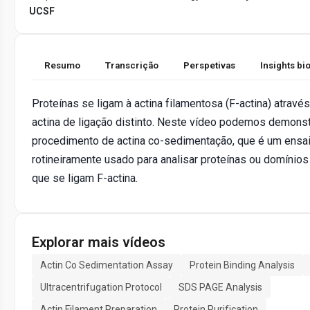
UCSF
Resumo
Transcrição
Perspetivas
Insights b
Proteínas se ligam à actina filamentosa (F-actina) atrav
actina de ligação distinto. Neste vídeo podemos demonst
procedimento de actina co-sedimentação, que é um ensaio
rotineiramente usado para analisar proteínas ou domínios
que se ligam F-actina.
Explorar mais vídeos
Actin Co Sedimentation Assay
Protein Binding Analysis
Ultracentrifugation Protocol
SDS PAGE Analysis
Actin Filament Preparation
Protein Purification