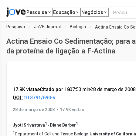
Pesquisa
Educação
Negócios
Pesquisa
JoVE Journal
Biologia
Actina Ensaio Co Sedimentação; para a
da proteína de ligação a F-Actina
17.9K vistas
•
Citado por 18
•
07:53
min
•
28 de março de 2008
DOI :
10.3791/690-v
•
28 de março de 2008
17.9K vistas
1
1
,
Jyoti Srivastava
Diane Barber
1
Department of Cell and Tissue Biology,
University of Californi