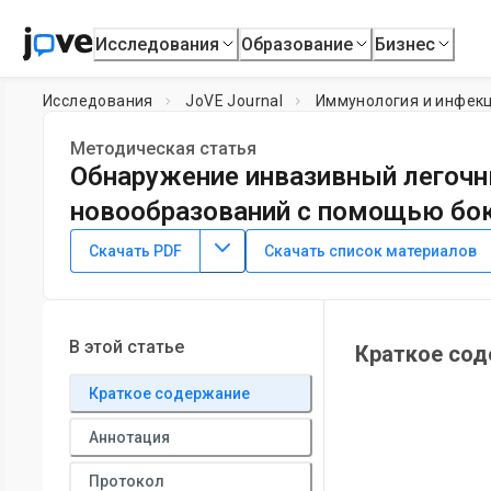
Исследования
Образование
Бизнес
Исследования
JoVE Journal
Иммунология и инфек
Методическая статья
Обнаружение инвазивный легочн
новообразований с помощью бок
DOI:
10.3791/3721
⸱
22 марта 2012 г.
Скачать PDF
Скачать список материалов
1
2
,
,
Christopher Thornton
Gemma Johnson
Samir Agrawa
1
2
Biosciences,
University of Exeter
,
BICMS,
Queen Mary Uni
В этой статье
Краткое со
Краткое содержание
Аннотация
Протокол