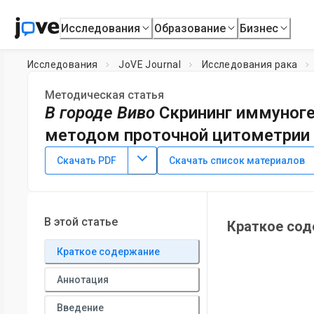
Исследования
Образование
Бизнес
Исследования
JoVE Journal
Исследования рака
Методическая статья
В городе Виво
Скрининг иммуноге
методом проточной цитометрии 
DOI:
10.3791/62811
⸱
23 сентября 2021 г.
Скачать PDF
Скачать список материалов
1
,
2
1
,
2
,
3
,
4
,
,
Florian Stritzke
Hendrik Poeck
Simon Heidegge
1
Department of Medicine III, School of Medicine,
Technical U
3
of Munich
,
Department of Internal Medicine III,
University 
В этой статье
Краткое со
Краткое содержание
Аннотация
Введение