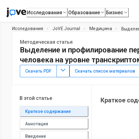
Исследования
Образование
Бизнес
Исследования
JoVE Journal
Медицина
Методическая статья
Выделение и профилирование п
человека на уровне транскрипто
DOI:
10.3791/63307
⸱
14 марта 2022 г.
Скачать PDF
Скачать список материалов
*
1
*
1
*
1
,
,
,
Naseeb Kaur Malhi
Yingjun Luo
Xiaofang Tang
Kir
1
Department of Diabetes Complications and Metabolism,
Ci
Biological Sciences,
City of Hope
В этой статье
Краткое со
*
These authors contributed equally
Краткое содержание
Аннотация
Введение