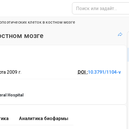
опоэтических клеток в костном мозге
остном мозге
та 2009 г.
DOI :
10.3791/1104-v
ral Hospital
тика
Аналитика биофармы