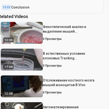
Conclusion
10:03
Related Videos
Фенотипический анализ и
выделение мышей
гемопоэтических стволовых
0
Просмотры
12:03
клеток и Lineage, совершенных
прародителей
В естественных условиях
клоновых Tracking
гемопоэтических стволовых и
0
Просмотры
17:08
клеток-предшественников
оцениваться пятью
флуоресцентных белков с
Отслеживание костного мозга
помощью конфокальной и
мышей моноцитов В Vivo
многофотонной микроскопии
0
Просмотры
12:08
Автоматизированная