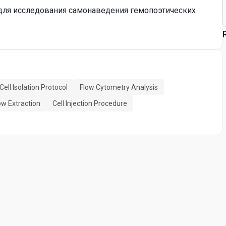
 для исследования самонаведения гемопоэтических
Cell Isolation Protocol
Flow Cytometry Analysis
w Extraction
Cell Injection Procedure