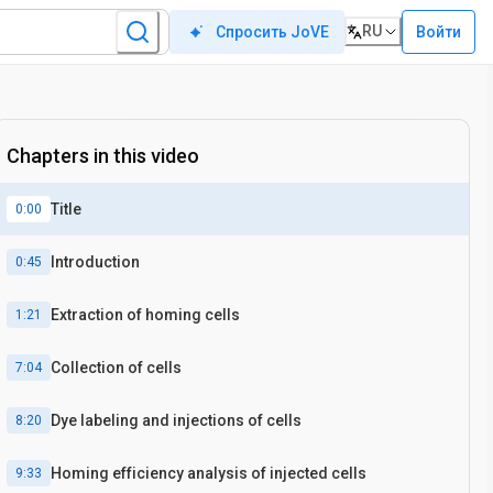
RU
Войти
Спросить JoVE
Chapters in this video
Title
0:00
Introduction
0:45
Extraction of homing cells
1:21
Collection of cells
7:04
Dye labeling and injections of cells
8:20
Homing efficiency analysis of injected cells
9:33