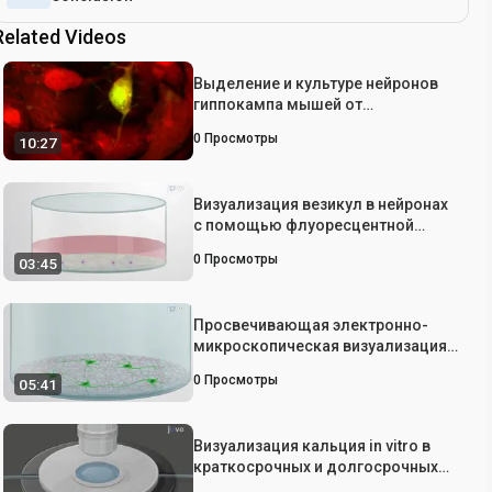
Related Videos
Выделение и культуре нейронов
гиппокампа мышей от
пренатального
0
Просмотры
10:27
Визуализация везикул в нейронах
с помощью флуоресцентной
визуализации
0
Просмотры
03:45
Просвечивающая электронно-
микроскопическая визуализация
эндоцитоза синаптических
0
Просмотры
05:41
везикул в нейронах гиппокампа
мыши
Визуализация кальция in vitro в
краткосрочных и долгосрочных
культурах гиппокампа крыс