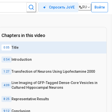
RU
Войти
Спросить JoVE
Chapters in this video
Title
0:05
Introduction
0:54
Transfection of Neurons Using Lipofectamine 2000
1:27
Live Imaging of GFP-Tagged Dense-Core Vesicles in
4:09
Cultured Hippocampal Neurons
Representative Results
8:25
Conclusion
9:12