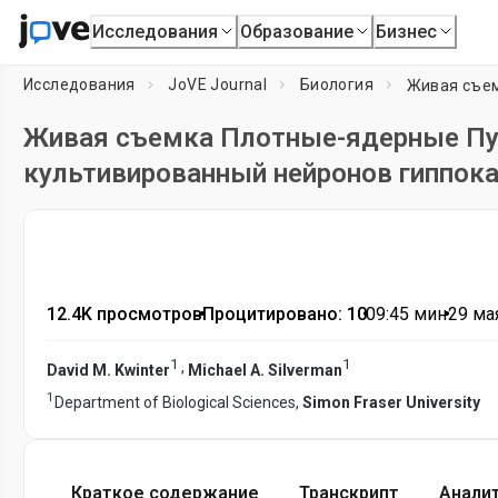
Исследования
Образование
Бизнес
Исследования
JoVE Journal
Биология
Живая съемка Плотные-ядерные Пу
культивированный нейронов гиппок
12.4K просмотров
•
Процитировано: 10
•
09:45
мин
•
29 мая
1
1
,
David M. Kwinter
Michael A. Silverman
1
Department of Biological Sciences,
Simon Fraser University
Краткое содержание
Транскрипт
Анали