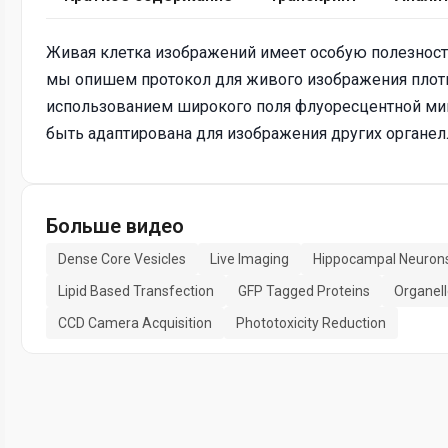
Живая клетка изображений имеет особую полезность
мы опишем протокол для живого изображения плот
использованием широкого поля флуоресцентной мик
быть адаптирована для изображения других органел
Больше видео
Dense Core Vesicles
Live Imaging
Hippocampal Neuron
Lipid Based Transfection
GFP Tagged Proteins
Organell
CCD Camera Acquisition
Phototoxicity Reduction