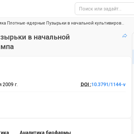
Живая съемка Плотные-ядерные Пузырьки в начальной культивированный нейронов гиппокампа
зырьки в начальной
ампа
 2009 г.
DOI :
10.3791/1144-v
тика
Аналитика биофармы