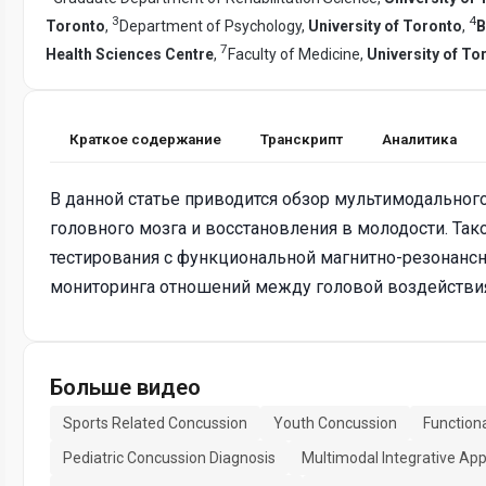
3
4
Toronto
,
Department of Psychology,
University of Toronto
,
B
7
Health Sciences Centre
,
Faculty of Medicine,
University of To
Краткое содержание
Транскрипт
Аналитика
В данной статье приводится обзор мультимодальног
головного мозга и восстановления в молодости. Так
тестирования с функциональной магнитно-резонансн
мониторинга отношений между головой воздействия 
Больше видео
Sports Related Concussion
Youth Concussion
Function
Pediatric Concussion Diagnosis
Multimodal Integrative Ap