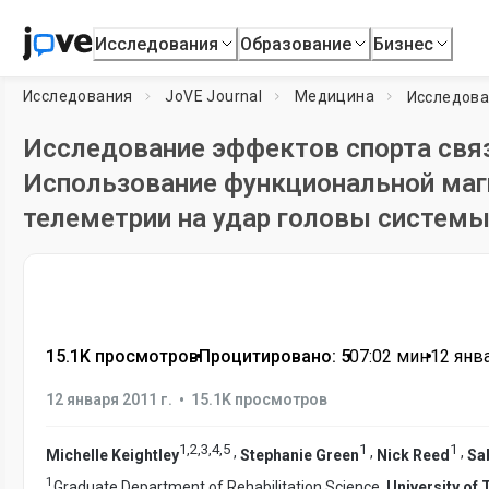
Исследования
Образование
Бизнес
Исследования
JoVE Journal
Медицина
Исследование эффектов спорта свя
Использование функциональной маг
телеметрии на удар головы систем
15.1K просмотров
•
Процитировано: 5
•
07:02
мин
•
12 янва
•
12 января 2011 г.
15.1K просмотров
1
,
2
,
3
,
4
,
5
1
1
,
,
,
Michelle Keightley
Stephanie Green
Nick Reed
Sa
1
Graduate Department of Rehabilitation Science,
University of