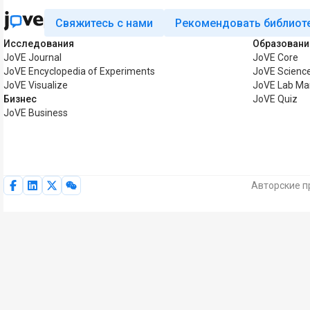
Свяжитесь с нами
Рекомендовать библиот
Исследования
Образовани
JoVE Journal
JoVE Core
JoVE Encyclopedia of Experiments
JoVE Science
JoVE Visualize
JoVE Lab Ma
Бизнес
JoVE Quiz
JoVE Business
Авторские п