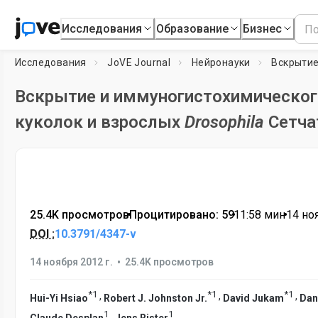
Исследования
Образование
Бизнес
Исследования
JoVE Journal
Нейронауки
Вскрытие и иммуногистохимическог
куколок и взрослых
Drosophila
Сетча
25.4K просмотров
•
Процитировано: 59
•
11:58
мин
•
14 но
DOI :
10.3791/4347-v
•
14 ноября 2012 г.
25.4K просмотров
*
1
*
1
*
1
,
,
,
Hui-Yi Hsiao
Robert J. Johnston Jr.
David Jukam
Dan
1
1
,
Claude Desplan
Jens Rister