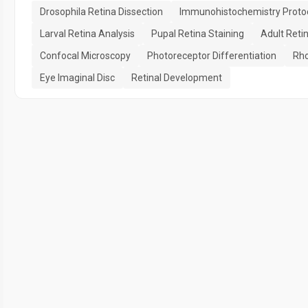
Drosophila Retina Dissection
Immunohistochemistry Proto
Larval Retina Analysis
Pupal Retina Staining
Adult Reti
Confocal Microscopy
Photoreceptor Differentiation
Rho
Eye Imaginal Disc
Retinal Development