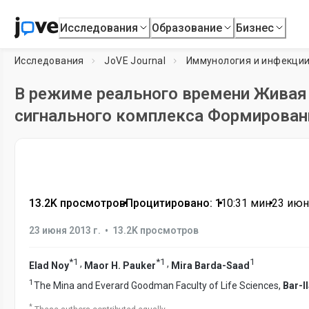
Исследования
Образование
Бизнес
Исследования
JoVE Journal
Иммунология и инфекци
В режиме реального времени Живая
сигнального комплекса Формирован
13.2K просмотров
•
Процитировано: 1
•
10:31
мин
•
23 июн
•
23 июня 2013 г.
13.2K просмотров
*
1
*
1
1
,
,
Elad Noy
Maor H. Pauker
Mira Barda-Saad
1
The Mina and Everard Goodman Faculty of Life Sciences,
Bar-I
*