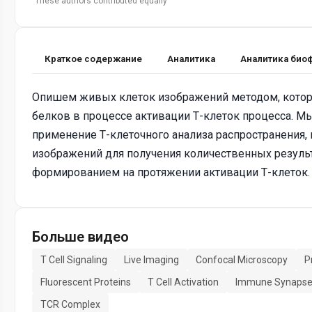
These authors contributed equally
Краткое содержание
Аналитика
Аналитика био
Опишем живых клеток изображений методом, котор
белков в процессе активации Т-клеток процесса. 
применение Т-клеточного анализа распространения,
изображений для получения количественных резуль
формированием на протяжении активации Т-клеток.
Больше видео
T Cell Signaling
Live Imaging
Confocal Microscopy
P
Fluorescent Proteins
T Cell Activation
Immune Synaps
TCR Complex