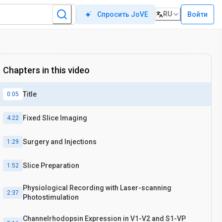
RU
Войти
Спросить JoVE
Chapters in this video
Title
0:05
Fixed Slice Imaging
4:22
Surgery and Injections
1:29
Slice Preparation
1:52
Physiological Recording with Laser-scanning
2:37
Photostimulation
Channelrhodopsin Expression in V1-V2 and S1-VP