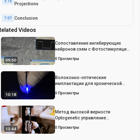
5:16
Projections
Conclusion
7:07
Related Videos
Сопоставление ингибирующих
нейронов схем с Фотостимуляция
лазерного сканирования
0
Просмотры
09:50
Волоконно-оптические
имплантации для хронической
стимуляции Optogenetic ткани
0
Просмотры
10:18
головного мозга
Метод высокой верности
Optogenetic управление
отдельными пирамидальных
0
Просмотры
13:44
нейронов В естественных
условиях