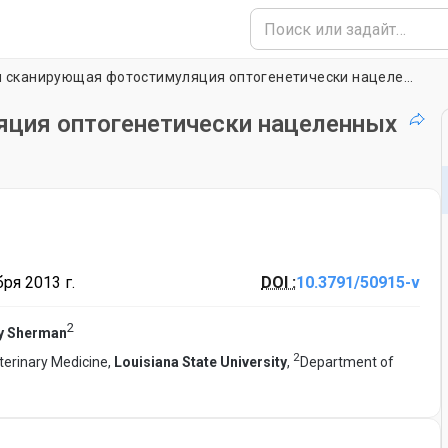
Лазерная сканирующая фотостимуляция оптогенетически нацеленных контуров переднего мозга
ция оптогенетически нацеленных
ря 2013 г.
DOI :
10.3791/50915-v
2
y Sherman
2
terinary Medicine,
Louisiana State University
,
Department of