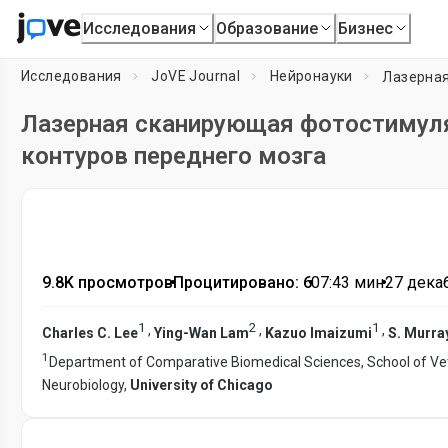
Исследования
Образование
Бизнес
Исследования
JoVE Journal
Нейронауки
Лазерная сканирующая фотостимуля
контуров переднего мозга
9.8K просмотров
•
Процитировано: 6
•
07:43
мин
•
27 декаб
1
2
1
,
,
,
Charles C. Lee
Ying-Wan Lam
Kazuo Imaizumi
S. Murra
1
Department of Comparative Biomedical Sciences, School of Ve
Neurobiology,
University of Chicago