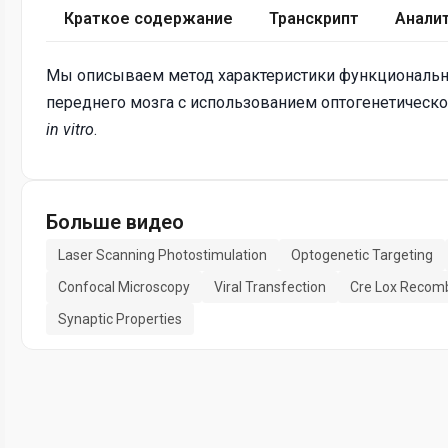
Краткое содержание
Транскрипт
Анали
Мы описываем метод характеристики функционально
переднего мозга с использованием оптогенетическ
in vitro
.
Больше видео
Laser Scanning Photostimulation
Optogenetic Targeting
Confocal Microscopy
Viral Transfection
Cre Lox Recomb
Synaptic Properties