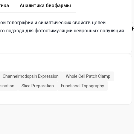
тика
Аналитика биофармы
й топографии и синаптических свойств цепей
ого подхода для фотостимуляции нейронных популяций
Channelrhodopsin Expression
Whole Cell Patch Clamp
ination
Slice Preparation
Functional Topography