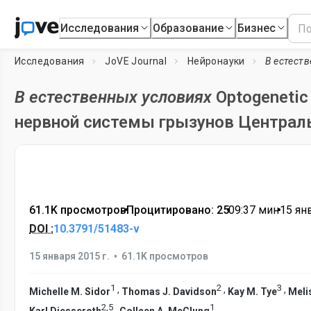
Исследования
Образование
Бизнес
Исследования
JoVE Journal
Нейронауки
В естест
В естественных условиях
Optogeneti
нервной системы грызунов Централ
61.1K просмотров
•
Процитировано: 25
•
09:37
мин
•
15 ян
DOI :
10.3791/51483-v
•
15 января 2015 г.
61.1K просмотров
1
2
3
,
,
,
Michelle M. Sidor
Thomas J. Davidson
Kay M. Tye
Meli
2
,
5
1
,
Karl Diesseroth
Colleen A. McClung