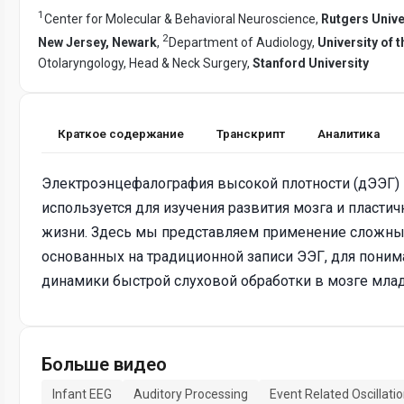
1
Center for Molecular & Behavioral Neuroscience,
Rutgers Univer
2
New Jersey, Newark
,
Department of Audiology,
University of t
Otolaryngology, Head & Neck Surgery,
Stanford University
Краткое содержание
Транскрипт
Аналитика
Электроэнцефалография высокой плотности (дЭЭГ) 
используется для изучения развития мозга и пластич
жизни. Здесь мы представляем применение сложных
основанных на традиционной записи ЭЭГ, для поним
динамики быстрой слуховой обработки в мозге мла
Больше видео
Infant EEG
Auditory Processing
Event Related Oscillati