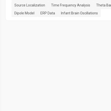
Source Localization
Time Frequency Analysis
Theta Ban
Dipole Model
ERP Data
Infant Brain Oscillations