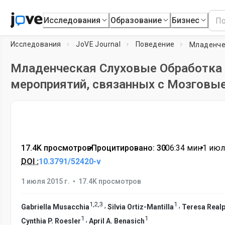
Исследования
Образование
Бизнес
Исследования
JoVE Journal
Поведение
Младенческая Слуховые Обработка 
мероприятий, связанных с Мозговы
17.4K просмотров
•
Процитировано: 30
•
06:34
мин
•
1 июл
DOI :
10.3791/52420-v
•
1 июля 2015 г.
17.4K просмотров
1
,
2
,
3
1
,
,
Gabriella Musacchia
Silvia Ortiz-Mantilla
Teresa Realp
1
1
,
Cynthia P. Roesler
April A. Benasich