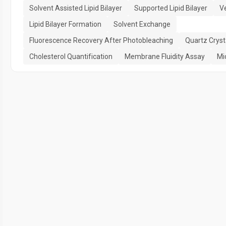
Solvent Assisted Lipid Bilayer
Supported Lipid Bilayer
Ve
Lipid Bilayer Formation
Solvent Exchange
Fluorescence Recovery After Photobleaching
Quartz Cryst
Cholesterol Quantification
Membrane Fluidity Assay
Mi