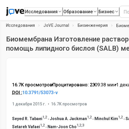
Исследования
Образование
Бизнес
Исследования
JoVE Journal
Биоинженерия
Биомембрана Изготовление раствор
помощь липидного бислоя (SALB) м
16.7K просмотров
•
Процитировано: 23
•
09:38
мин
•
1 дек
DOI :
10.3791/53073-v
•
1 декабря 2015 г.
16.7K просмотров
1
,
2
1
,
2
1
,
2
,
,
,
Seyed R. Tabaei
Joshua A. Jackman
Minchul Kim
S
1
,
2
1
,
2
,
3
,
Setareh Vafaei
Nam-Joon Cho