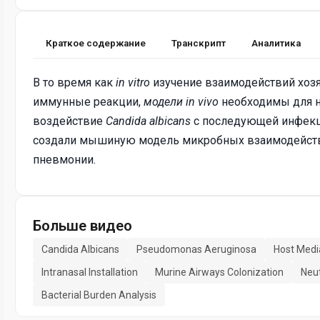
Краткое содержание
Транскрипт
Аналитика
В то время как
in vitro
изучение взаимодействий хозя
иммунные реакции,
модели in vivo
необходимы для н
воздействие
Candida albicans
с последующей инфекц
создали мышиную модель микробных взаимодействи
пневмонии.
Больше видео
Candida Albicans
Pseudomonas Aeruginosa
Host Medi
Intranasal Installation
Murine Airways Colonization
Neut
Bacterial Burden Analysis