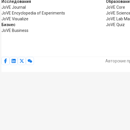
Исследования
Образовани
JoVE Journal
JoVE Core
JoVE Encyclopedia of Experiments
JoVE Science
JoVE Visualize
JoVE Lab Ma
Бизнес
JoVE Quiz
JoVE Business
Авторские п