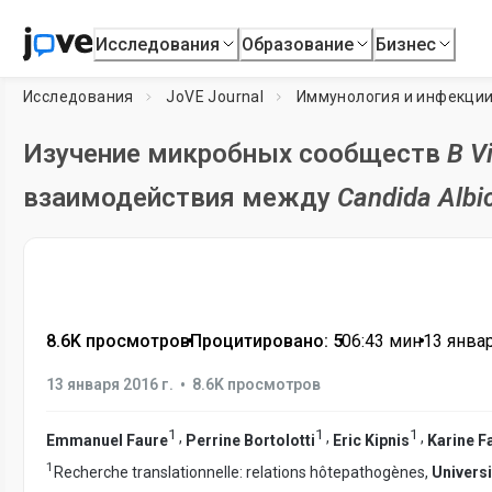
Исследования
Образование
Бизнес
Исследования
JoVE Journal
Иммунология и инфекци
Изучение микробных сообществ
В V
взаимодействия между
Candida Albi
8.6K просмотров
•
Процитировано: 5
•
06:43
мин
•
13 январ
•
13 января 2016 г.
8.6K просмотров
1
1
1
,
,
,
Emmanuel Faure
Perrine Bortolotti
Eric Kipnis
Karine F
1
Recherche translationnelle: relations hôtepathogènes,
Universi