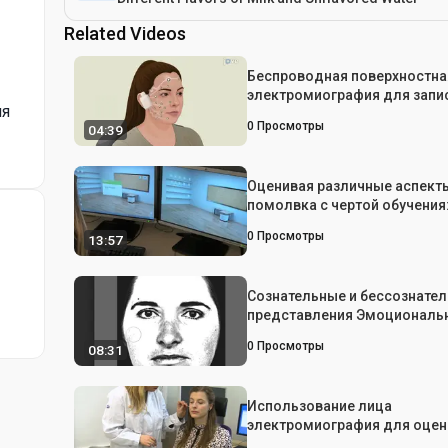
Related Videos
Беспроводная поверхностна
электромиография для запи
ия
активности мышц лица во в
0
Просмотры
04:39
мимики
Оценивая различные аспект
помолвка с чертой обучения
нейрофизиологической пер
0
Просмотры
13:57
Сознательные и бессознате
представления Эмоциональн
синдром Аспергера
0
Просмотры
08:31
Использование лица
электромиография для оцен
лицевые мышцы для опытны