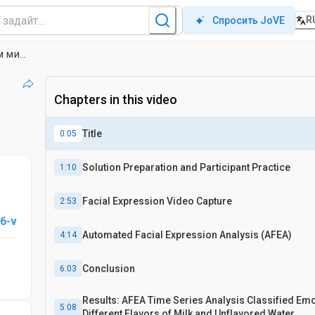
R
Спросить JoVE
Протокол для сбора и анализа данных прикладной к автоматизированным мимические технологии анализа и временного анализа для сенсорной оценке
Chapters in this video
Title
0:05
Solution Preparation and Participant Practice
1:10
Facial Expression Video Capture
2:53
6-v
Automated Facial Expression Analysis (AFEA)
4:14
Conclusion
6:03
Results: AFEA Time Series Analysis Classified Emo
5:08
Different Flavors of Milk and Unflavored Water