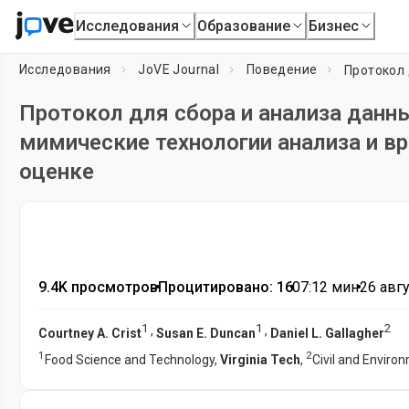
Исследования
Образование
Бизнес
Исследования
JoVE Journal
Поведение
Протокол для сбора и анализа дан
мимические технологии анализа и в
оценке
9.4K просмотров
•
Процитировано: 16
•
07:12
мин
•
26 авгу
1
1
2
,
,
Courtney A. Crist
Susan E. Duncan
Daniel L. Gallagher
1
2
Food Science and Technology,
Virginia Tech
,
Civil and Enviro