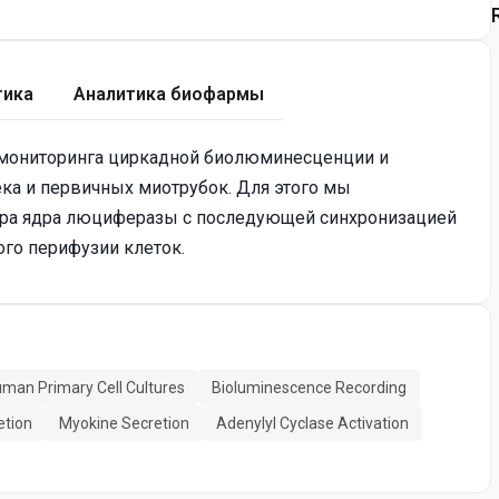
тика
Аналитика биофармы
 мониторинга циркадной биолюминесценции и
ка и первичных миотрубок. Для этого мы
ера ядра люциферазы с последующей синхронизацией
го перифузии клеток.
man Primary Cell Cultures
Bioluminescence Recording
etion
Myokine Secretion
Adenylyl Cyclase Activation