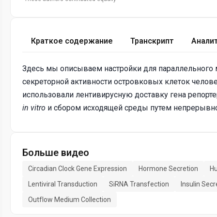
Краткое содержание
Транскрипт
Анали
Здесь мы описываем настройки для параллельного
секреторной активности островковых клеток челове
использовали лентивирусную доставку гена репорт
in vitro
и сбором исходящей среды путем непрерывно
Больше видео
Circadian Clock Gene Expression
Hormone Secretion
Hu
Lentiviral Transduction
SiRNA Transfection
Insulin Secr
Outflow Medium Collection