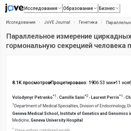
Исследования
Образование
Бизнес
Исследования
JoVE Journal
Генетика
Параллельное измерение циркадных 
гормональную секрецией человека 
8.1K просмотров
•
Процитировано: 19
•
06:53
мин
•
11 нояб
*
1
*
2
*
1
,
,
,
Volodymyr Petrenko
Camille Saini
Laurent Perrin
Ch
1
Department of Medical Specialties, Division of Endocrinology, D
Geneva Medical School, Institute of Genetics and Genomics i
Medicine,
Geneva University Hospital
*
These authors contributed equally