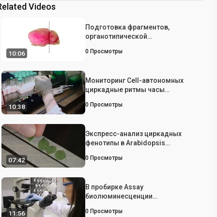
Related Videos
Подготовка фрагментов,
органотипической
культивирования тканей и
0
Просмотры
10:06
люциферазы Запись часы
активность генов в
супрахиазматическое ядро
Мониторинг Cell-автономных
циркадные ритмы часы
экспрессии гена люциферазы
0
Просмотры
10:38
Использование Репортеры
Биолюминесценция
Экспресс-анализ циркадных
фенотипы в Arabidopsis
протопластов трансфицируют
0
Просмотры
07:42
Люминесцентные Clock Reporter
В пробирке Assay
биолюминесценции
характеризовать Циркадный ритм
0
Просмотры
11:56
в эпителиальных клеток