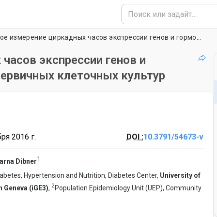
Параллельное измерение циркадных часов экспрессии генов и гормональную секрецией человека первичных клеточных культур
часов экспрессии генов и
первичных клеточных культур
ря 2016 г.
DOI :
10.3791/54673-v
1
arna Dibner
iabetes, Hypertension and Nutrition, Diabetes Center,
University of
2
n Geneva (iGE3)
,
Population Epidemiology Unit (UEP), Community