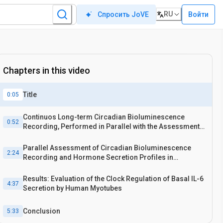
RU
Войти
Спросить JoVE
Chapters in this video
Title
0:05
Continuos Long-term Circadian Bioluminescence
0:52
Recording, Performed in Parallel with the Assessment
of Hormone Secretion in Living Human Primary Cells
Parallel Assessment of Circadian Bioluminescence
2:24
Recording and Hormone Secretion Profiles in
Synchronized Human Secretory Primary Cells
Results: Evaluation of the Clock Regulation of Basal IL-6
4:37
Secretion by Human Myotubes
Conclusion
5:33