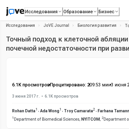
Исследования
Образование
Бизнес
Исследования
JoVE Journal
Биология развития
Точный подход к клеточной абляции
почечной недостаточности при разв
6.1K просмотров
•
Процитировано: 2
•
09:53
мин
•
3 июня 2
•
3 июня 2017 г.
6.1K просмотров
1
1
2
,
,
,
Rohan Datta
Ada Wong
Troy Camarata
Farhana Taman
1
2
Department of Biomedical Sciences,
NYITCOM
,
Department o