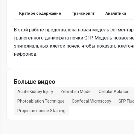
Краткое содержание
Транскрипт
Аналитика
В этой работе представлена ​​новая модель сегмент
трансгенного даниофата почки GFP. Модель позвол
эпителиальных клеток почек, чтобы показать клет
нефронов.
Больше видео
Acute Kidney Injury
Zebrafish Model
Cellular Ablation
Photoablation Technique
Confocal Microscopy
GFP Flu
Propidium Iodide Staining