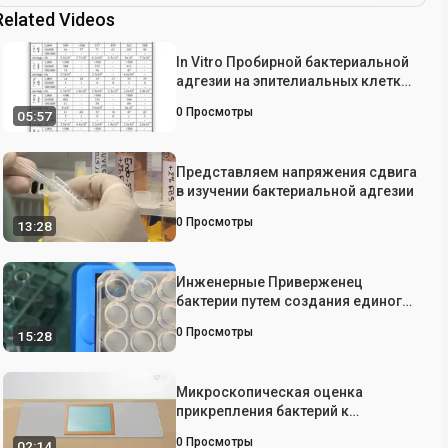
Related Videos
In Vitro Пробирной бактериальной
адгезии на эпителиальных клетках
млекопитающих
0
Просмотры
05:57
Представляем напряжения сдвига
в изучении бактериальной адгезии
0
Просмотры
13:28
Инженерные Приверженец
бактерии путем создания единого
синтетического Curli Operon
0
Просмотры
15:28
Микроскопическая оценка
прикрепления бактерий к
поверхности корней растений
0
Просмотры
02:14