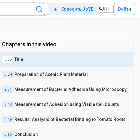
RU
Войти
Спросить JoVE
Chapters in this video
Title
0:05
Preparation of Axenic Plant Material
0:34
Measurement of Bacterial Adhesion Using Microscopy
2:31
Measurement of Adhesion using Viable Cell Counts
3:40
Results: Analysis of Bacterial Binding to Tomato Roots
4:49
Conclusion
6:16