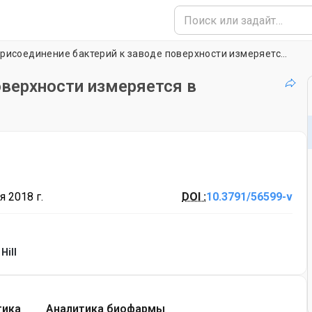
Присоединение бактерий к заводе поверхности измеряется в лаборатории
оверхности измеряется в
я 2018 г.
DOI :
10.3791/56599-v
Hill
тика
Аналитика биофармы