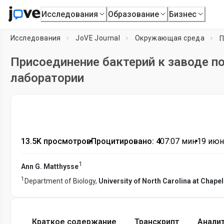
Исследования
Образование
Бизнес
Исследования
JoVE Journal
Окружающая среда
Присоединение бактерий к заводе п
лаборатории
13.5K просмотров
•
Процитировано: 4
•
07:07
мин
•
19 июн
1
Ann G. Matthysse
1
Department of Biology,
University of North Carolina at Chapel 
Краткое содержание
Транскрипт
Анали