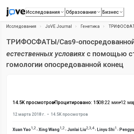
Исследования
Образование
Бизнес
Исследования
JoVE Journal
Генетика
ТРИФОСФАТЫ
ТРИФОСФАТЫ/Cas9-опосредованной 
естественных условиях
с помощью ст
гомологии опосредованной конец
14.5K просмотров
•
Процитировано: 15
•
08:22
мин
•
12 мар
•
12 марта 2018 г.
14.5K просмотров
1
,
2
1
,
2
2
,
3
,
4
1
,
,
,
,
Xuan Yao
Xing Wang
Junlai Liu
Linyu Shi
Pengyu