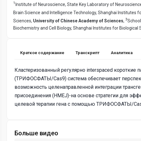
1
Institute of Neuroscience, State Key Laboratory of Neuroscienc
Brain Science and Intelligence Technology, Shanghai Institutes fo
3
Sciences,
University of Chinese Academy of Sciences
,
School
Biochemistry and Cell Biology, Shanghai Institutes for Biological
Краткое содержание
Транскрипт
Аналитика
Кластеризованный регулярно interspaced коротки
(ТРИФОСФАТЫ/Cas9) система обеспечивает перспек
возможность целенаправленной интеграции трансг
присоединения (HMEJ)-на основе стратегии для эф
целевой терапии гена с помощью ТРИФОСФАТЫ/Cas
Больше видео