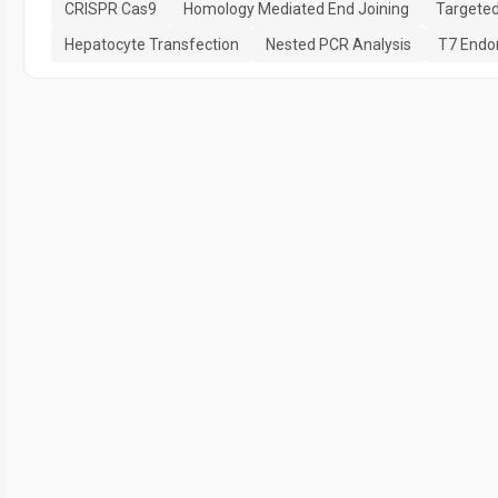
CRISPR Cas9
Homology Mediated End Joining
Targeted
Hepatocyte Transfection
Nested PCR Analysis
T7 Endo