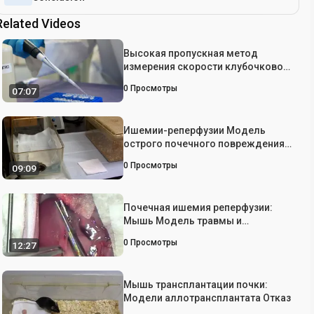
Related Videos
Высокая пропускная метод
измерения скорости клубочковой
фильтрации в сознании Мыши
0
Просмотры
07:07
Ишемии-реперфузии Модель
острого почечного повреждения и
фиброза после травмы у мышей
0
Просмотры
09:09
Почечная ишемия реперфузии:
Мышь Модель травмы и
регенерация
0
Просмотры
12:27
Мышь трансплантации почки:
Модели аллотрансплантата Отказ