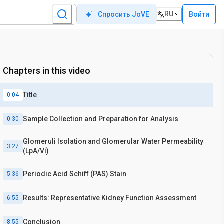
RU
Войти
Спросить JoVE
Chapters in this video
Title
0:04
Sample Collection and Preparation for Analysis
0:30
Glomeruli Isolation and Glomerular Water Permeability
3:27
(LpA/Vi)
Periodic Acid Schiff (PAS) Stain
5:36
Results: Representative Kidney Function Assessment
6:55
Conclusion
8:55