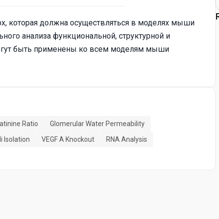
рх, которая должна осуществляться в моделях мыши
ного анализа функциональной, структурной и
огут быть применены ко всем моделям мыши
atinine Ratio
Glomerular Water Permeability
 Isolation
VEGF A Knockout
RNA Analysis