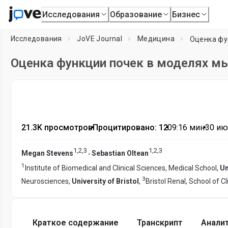
Исследования
Образование
Бизнес
Исследования
JoVE Journal
Медицина
Оценка фу
Оценка функции почек в моделях м
21.3K просмотров
•
Процитировано: 12
•
09:16
мин
•
30 ию
1
,
2
,
3
1
,
2
,
3
,
Megan Stevens
Sebastian Oltean
1
Institute of Biomedical and Clinical Sciences, Medical School,
Un
3
Neurosciences,
University of Bristol
,
Bristol Renal, School of Cl
Краткое содержание
Транскрипт
Анали