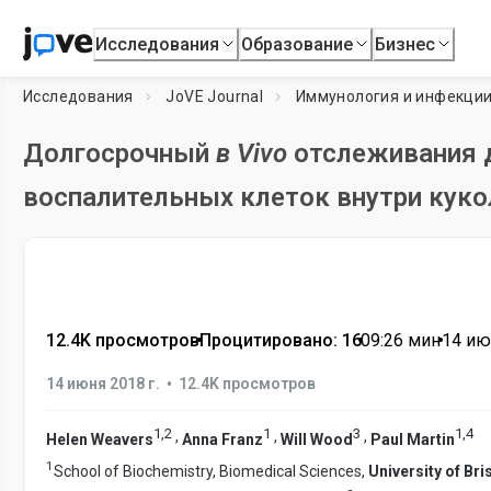
Исследования
Образование
Бизнес
Исследования
JoVE Journal
Иммунология и инфекци
Долгосрочный
в Vivo
отслеживания 
воспалительных клеток внутри кук
12.4K просмотров
•
Процитировано: 16
•
09:26
мин
•
14 ию
•
14 июня 2018 г.
12.4K просмотров
1
,
2
1
3
1
,
4
,
,
,
Helen Weavers
Anna Franz
Will Wood
Paul Martin
1
School of Biochemistry, Biomedical Sciences,
University of Bri