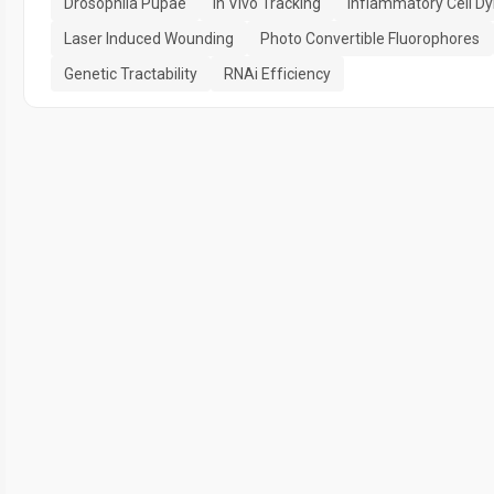
Drosophila Pupae
In Vivo Tracking
Inflammatory Cell D
Laser Induced Wounding
Photo Convertible Fluorophores
Genetic Tractability
RNAi Efficiency