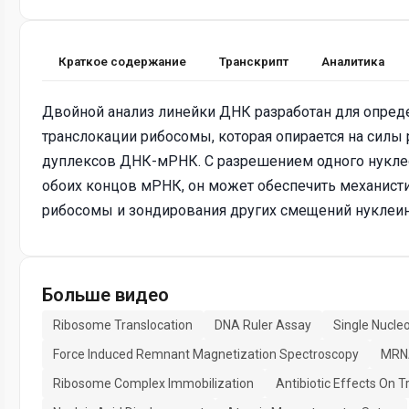
Краткое содержание
Транскрипт
Аналитика
Двойной анализ линейки ДНК разработан для опре
транслокации рибосомы, которая опирается на сил
дуплексов ДНК-мРНК. С разрешением одного нукл
обоих концов мРНК, он может обеспечить механист
рибосомы и зондирования других смещений нуклеин
Больше видео
Ribosome Translocation
DNA Ruler Assay
Single Nucle
Force Induced Remnant Magnetization Spectroscopy
MRNA
Ribosome Complex Immobilization
Antibiotic Effects On T