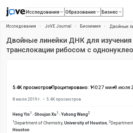
Исследования
Образование
Бизнес
Исследования
JoVE Journal
Биохимия
Двойные линейки ДНК для изучения
транслокации рибосом с однонукле
5.4K просмотров
•
Процитировано: 1
•
10:27
мин
•
8 июля 2
•
8 июля 2019 г.
5.4K просмотров
1
1
2
,
,
Heng Yin
Shoujun Xu
Yuhong Wang
1
2
Department of Chemistry,
University of Houston
,
Department 
Houston